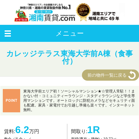
メニュー
カレッジテラス東海大学前A棟（食事
付）
前の物件一覧に戻る
マンション
東海大学前エリア初！ソーシャルマンション★☆管理人常駐！！ま
かない付・コミュニティーラウンジ・スタディラウンジなど学生専
POINT
用マンションです。オートロックに防犯カメラなどセキュリティ面
も配慮。家具・家電付でお引越し準備も楽々です。インターネット
無料。
6.2
1R
賃料:
万円
間取り:
面積(専有・建物)：19.72㎡