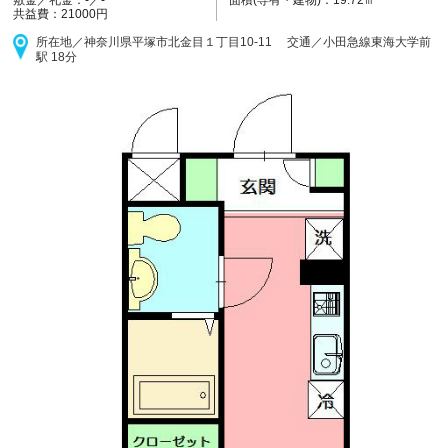
敷金／礼金：
-／-
共益費：21000円
所在地／神奈川県平塚市北金目１丁目10-11 交通／小田急線
東海大学前
駅 18分
反転タイプ