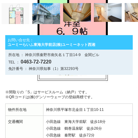
お問い合せ先：
ユーミーらいふ東海大学前店(株)ユーミーネット西湘
所在地 ： 神奈川県秦野市南矢名１丁目14-9 金関ビル
0463-72-7220
TEL ：
免許番号 ： 神奈川県知事（1）第32293号
物件の詳細データ
※間取りの「S」はサービスルーム（納戸）です。
※QRコードは(株)デンソーウェーブの登録商標です。
物件所在地
神奈川県平塚市北金目１丁目10-11
交通機関
小田急線 東海大学前駅 徒歩18分
小田急線 鶴巻温泉駅 徒歩26分
小田急線 秦野駅 徒歩72分