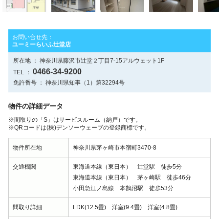
お問い合せ先：
ユーミーらいふ辻堂店
所在地 ： 神奈川県藤沢市辻堂２丁目7-15アルウェット1F
0466-34-9200
TEL ：
免許番号 ： 神奈川県知事（1）第32294号
物件の詳細データ
※間取りの「S」はサービスルーム（納戸）です。
※QRコードは(株)デンソーウェーブの登録商標です。
物件所在地
神奈川県茅ヶ崎市本宿町3470-8
交通機関
東海道本線（東日本） 辻堂駅 徒歩5分
東海道本線（東日本） 茅ヶ崎駅 徒歩46分
小田急江ノ島線 本鵠沼駅 徒歩53分
間取り詳細
LDK(12.5畳) 洋室(9.4畳) 洋室(4.8畳)