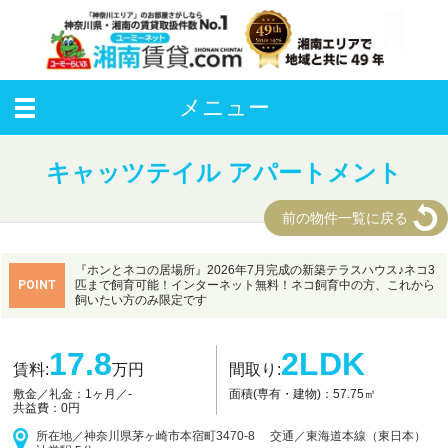
メニュー
キャッツテイル アパートメント
前の物件一覧に戻る
アパート
『ホンとネコの居場所』2026年7月完成の新築テラスハウス♪ネコ3
POINT
匹まで飼育可能！インターネット無料！ネコ飼育中の方、これから
飼いたい方のみ限定です
17.8
2LDK
賃料:
万円
間取り:
面積(専有・建物)：57.75㎡
敷金／礼金：
1ヶ月／-
共益費：0円
所在地／神奈川県茅ヶ崎市本宿町3470-8 交通／東海道本線（東日本）