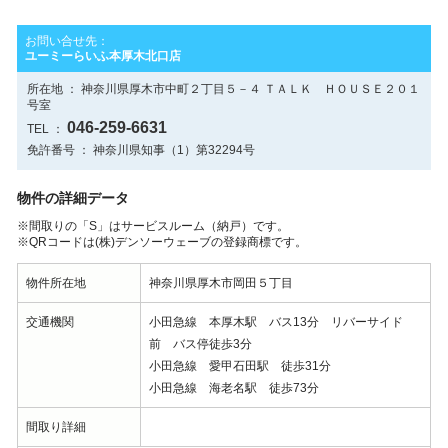
お問い合せ先：
ユーミーらいふ本厚木北口店
所在地 ： 神奈川県厚木市中町２丁目５－４ ＴＡＬＫ ＨＯＵＳＥ２０１
号室
046-259-6631
TEL ：
免許番号 ： 神奈川県知事（1）第32294号
物件の詳細データ
※間取りの「S」はサービスルーム（納戸）です。
※QRコードは(株)デンソーウェーブの登録商標です。
物件所在地
神奈川県厚木市岡田５丁目
交通機関
小田急線 本厚木駅 バス13分 リバーサイド
前 バス停徒歩3分
小田急線 愛甲石田駅 徒歩31分
小田急線 海老名駅 徒歩73分
間取り詳細