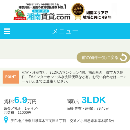
メニュー
前の物件一覧に戻る
マンション
和室・洋室在り、3LDKのマンション4階。南西向き、都市ガス物
POINT
件。TVインターホン・温水洗浄便座など有。お問い合わせはユーミ
ーらいふまでご連絡ください。
6.9
3LDK
賃料:
万円
間取り:
面積(専有・建物)：79.45㎡
敷金／礼金：
1ヶ月／-
共益費：11000円
所在地／神奈川県厚木市岡田５丁目 交通／小田急線
本厚木駅 3分