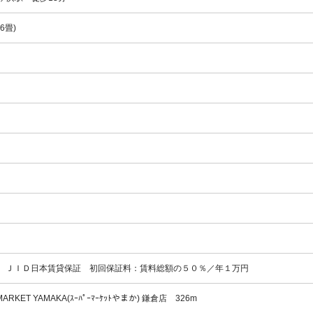
6畳)
証) ＪＩＤ日本賃貸保証 初回保証料：賃料総額の５０％／年１万円
RKET YAMAKA(ｽｰﾊﾟｰﾏｰｹｯﾄやまか) 鎌倉店 326m