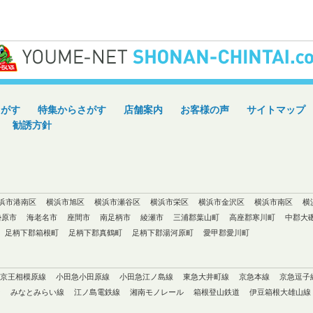
さがす
特集からさがす
店舗案内
お客様の声
サイトマップ
勧誘方針
浜市港南区
横浜市旭区
横浜市瀬谷区
横浜市栄区
横浜市金沢区
横浜市南区
横
勢原市
海老名市
座間市
南足柄市
綾瀬市
三浦郡葉山町
高座郡寒川町
中郡大
足柄下郡箱根町
足柄下郡真鶴町
足柄下郡湯河原町
愛甲郡愛川町
京王相模原線
小田急小田原線
小田急江ノ島線
東急大井町線
京急本線
京急逗子
ン
みなとみらい線
江ノ島電鉄線
湘南モノレール
箱根登山鉄道
伊豆箱根大雄山線