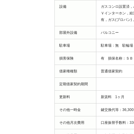
設備
ガスコンロ設置済，
Ｖインターホン，給
有，ガス(プロパン)
部屋外設備
バルコニー
駐車場
駐車場：無 駐輪場
損害保険
有 損保名称：ＳＢ
借家権種類
普通借家契約
定期借家契約期間
更新料
新賃料 1ヶ月
その他一時金
鍵交換代等：36,30
その他月次費用
口座振替手数料：33