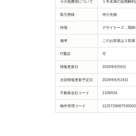
その他費用について
１年未満の短期解約
取引態様
仲介先物
特徴
デザイナーズ，閑静
備考
このお部屋は２部屋
IT重説
可
情報更新日
2026年8月6日
次回情報更新予定日
2026年8月24日
不動産会社コード
2106034
物件管理コード
112572908753000