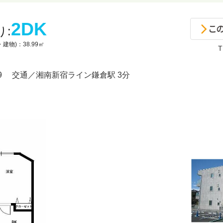
2DK
り:
建物)：38.99㎡
T
-9 交通／湘南新宿ライン
鎌倉駅 3分