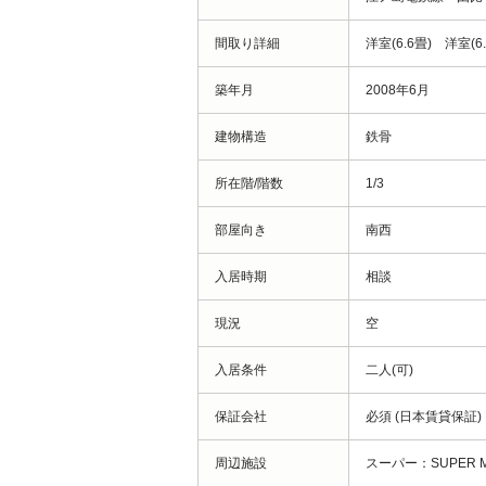
間取り詳細
洋室(6.6畳) 洋室(6.
築年月
2008年6月
建物構造
鉄骨
所在階/階数
1/3
部屋向き
南西
入居時期
相談
現況
空
入居条件
二人(可)
保証会社
必須 (日本賃貸保
周辺施設
スーパー：SUPER MA