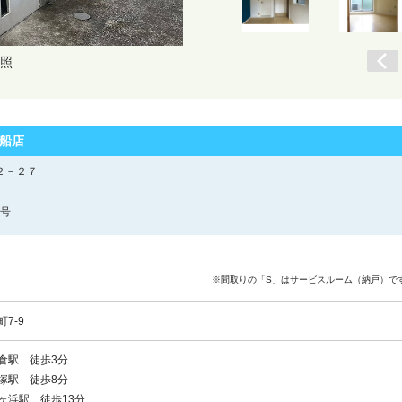
照
船店
２－２７
4号
※間取りの「S」はサービスルーム（納戸）
7-9
倉駅 徒歩3分
塚駅 徒歩8分
ヶ浜駅 徒歩13分