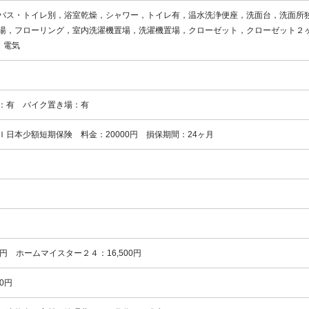
バス・トイレ別，浴室乾燥，シャワー，トイレ有，温水洗浄便座，洗面台，洗面所
湯，フローリング，室内洗濯機置場，洗濯機置場，クローゼット，クローゼット２
，電気
：有 バイク置き場：有
Ｉ日本少額短期保険 料金：20000円 損保期間：24ヶ月
0円 ホームマイスター２４：16,500円
0円