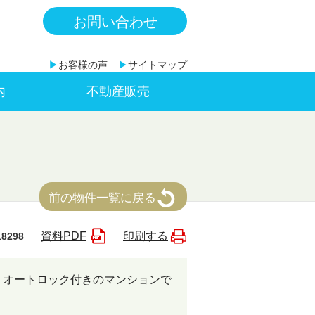
お問い合わせ
▶
お客様の声
▶
サイトマップ
内
不動産販売
前の物件一覧に戻る
資料PDF
印刷する
18298
。オートロック付きのマンションで