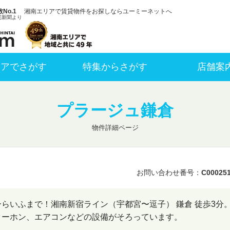
No.1
湘南エリアで賃貸物件をお探しならユーミーネットへ
宅新聞より
リアでさがす
特集からさがす
店舗案
プラージュ鎌倉
物件詳細ページ
お問い合わせ番号：
C00025
らいふまで！湘南新宿ライン（宇都宮〜逗子） 鎌倉 徒歩3分
ターホン、エアコンなどの設備がそろっています。