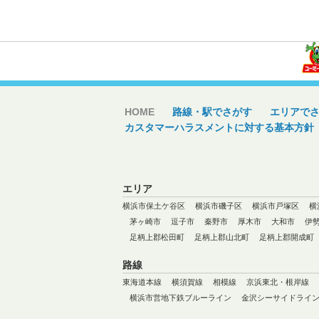
HOME
路線・駅でさがす
エリアで
カスタマーハラスメントに対する基本方針
エリア
横浜市保土ケ谷区
横浜市磯子区
横浜市戸塚区
横
茅ヶ崎市
逗子市
秦野市
厚木市
大和市
伊
足柄上郡松田町
足柄上郡山北町
足柄上郡開成町
路線
東海道本線
横須賀線
相模線
京浜東北・根岸線
横浜市営地下鉄ブルーライン
金沢シーサイドライ