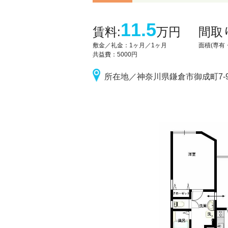
11.5
賃料:
万円
間取
敷金／礼金：
1ヶ月／1ヶ月
面積(専有・
共益費：5000円
所在地／神奈川県鎌倉市御成町7