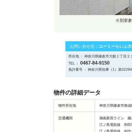
※別室参
お問い合せ先：
ユーミーらいふ大
所在地 ： 神奈川県鎌倉市大船１丁目２
0467-84-9150
TEL ：
免許番号 ： 神奈川県知事（1）第3229
物件の詳細データ
物件所在地
神奈川県鎌倉市御成町
交通機関
湘南新宿ライン 鎌
江ノ島電鉄線 和田
江ノ島電鉄線 由比