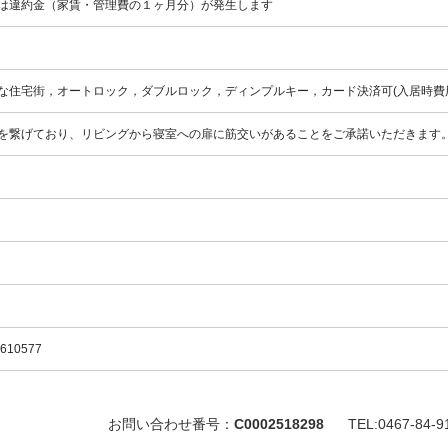
は違約金（家賃・管理費の１ヶ月分）が発生します
な住宅街，オートロック，ダブルロック，ディンプルキー，カード決済可(入居時費
を繋げており、リビングから寝室への扉に筋交いがあることをご承諾いただきます
2610577
お問い合わせ番号：
C0002518298
TEL:0467-84-9