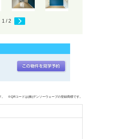
1 / 2
前へ
次へ
です。
※QRコードは(株)デンソーウェーブの登録商標です。