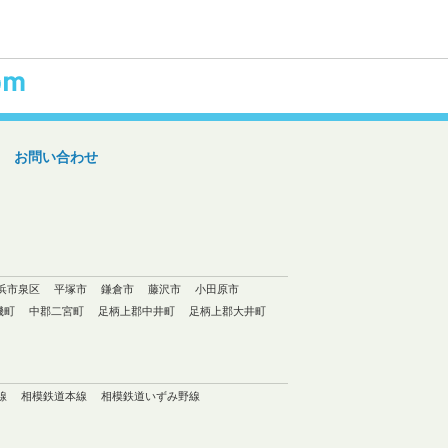
お問い合わせ
浜市泉区
平塚市
鎌倉市
藤沢市
小田原市
磯町
中郡二宮町
足柄上郡中井町
足柄上郡大井町
線
相模鉄道本線
相模鉄道いずみ野線