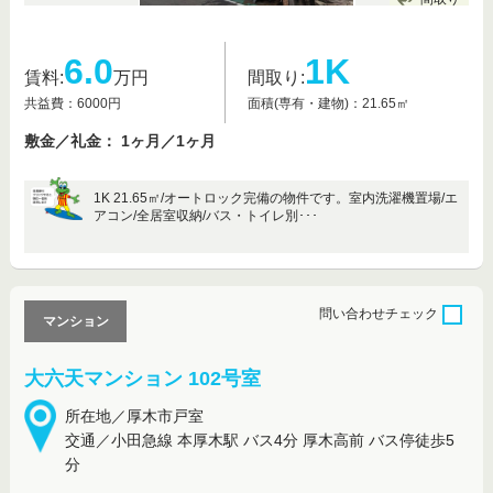
6.0
1K
賃料:
万円
間取り:
共益費：6000円
面積(専有・建物)：21.65㎡
敷金／礼金： 1ヶ月／1ヶ月
1K 21.65㎡/オートロック完備の物件です。室内洗濯機置場/エ
アコン/全居室収納/バス・トイレ別･･･
問い合わせ
チェック
マンション
大六天マンション 102号室
所在地／厚木市戸室
交通／小田急線 本厚木駅 バス4分 厚木高前 バス停徒歩5
分