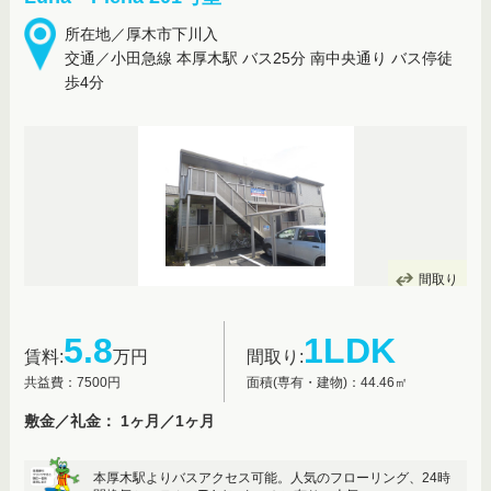
所在地／厚木市下川入
交通／小田急線 本厚木駅 バス25分 南中央通り バス停徒
歩4分
間取り
5.8
1LDK
賃料:
万円
間取り:
共益費：7500円
面積(専有・建物)：44.46㎡
敷金／礼金： 1ヶ月／1ヶ月
本厚木駅よりバスアクセス可能。人気のフローリング、24時