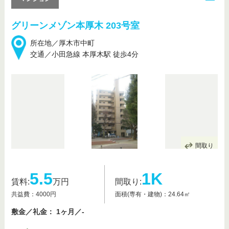
グリーンメゾン本厚木 203号室
所在地／厚木市中町
交通／小田急線 本厚木駅 徒歩4分
間取り
5.5
1K
賃料:
万円
間取り:
共益費：4000円
面積(専有・建物)：24.64㎡
敷金／礼金： 1ヶ月／-