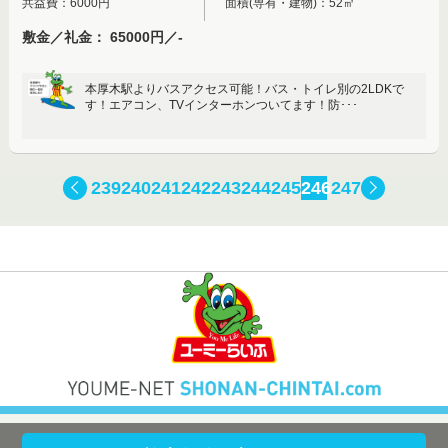
共益費：6000円
面積(専有・建物)：52㎡
敷金／礼金： 65000円／-
本厚木駅よりバスアクセス可能！バス・トイレ別の2LDKで
す！エアコン、TVインターホンついてます！防･･･
239
240
241
242
243
244
245
246
247