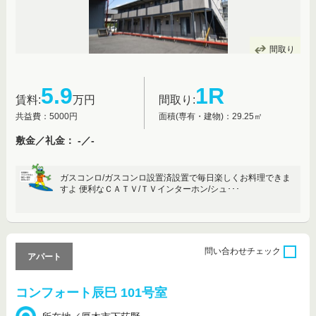
間取り
5.9
1R
賃料:
万円
間取り:
共益費：5000円
面積(専有・建物)：29.25㎡
敷金／礼金： -／-
ガスコンロ/ガスコンロ設置済設置で毎日楽しくお料理できま
すよ 便利なＣＡＴＶ/ＴＶインターホン/シュ･･･
問い合わせ
チェック
アパート
コンフォート辰巳 101号室