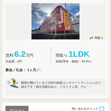
間取り
6.2
1LDK
賃料:
万円
間取り:
共益費：0円
面積(専有・建物)：49.95㎡
敷金／礼金： 1ヶ月／-
眺望が開けている１LDKの鉄筋コンクリートマンションのご
紹介です！独立洗面台あり、バストイレ別、テレ･･･
問い合わせ
チェック
マンション