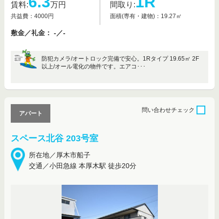
6.3
1R
賃料:
万円
間取り:
共益費：4000円
面積(専有・建物)：19.27㎡
敷金／礼金： -／-
防犯カメラ/オートロック完備で安心。1Rタイプ 19.65㎡ 2F
以上/オール電化の物件です。エアコ･･･
問い合わせ
チェック
アパート
スペース北谷 203号室
所在地／厚木市船子
交通／小田急線 本厚木駅 徒歩20分