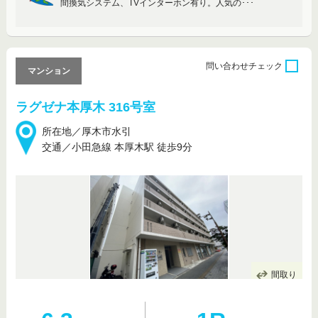
間換気システム、TVインターホン有り。人気の･･･
問い合わせ
チェック
マンション
ラグゼナ本厚木 316号室
所在地／厚木市水引
交通／小田急線 本厚木駅 徒歩9分
間取り