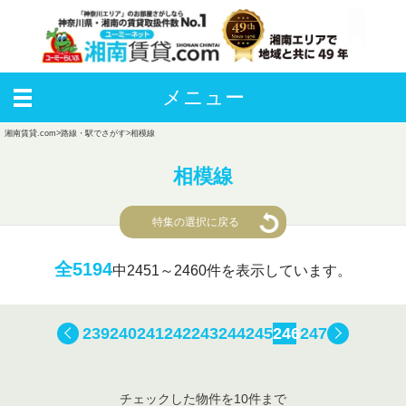
メニュー
湘南賃貸.com
>
路線・駅でさがす
>
相模線
相模線
特集の選択に戻る
全5194
中
2451～2460件を表示しています。
239
240
241
242
243
244
245
246
247
チェックした物件を10件まで