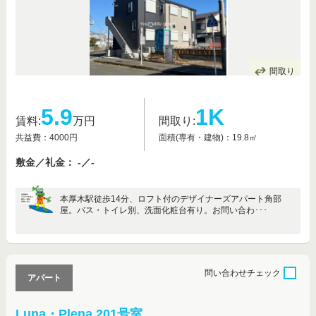
間取り
5.9
1K
賃料:
万円
間取り:
共益費：4000円
面積(専有・建物)：19.8㎡
敷金／礼金： -／-
本厚木駅徒歩14分、ロフト付のデザイナーズアパート角部
屋。バス・トイレ別、洗面化粧台有り。お問い合わ･･･
問い合わせ
チェック
アパート
Luna・Plena 201号室