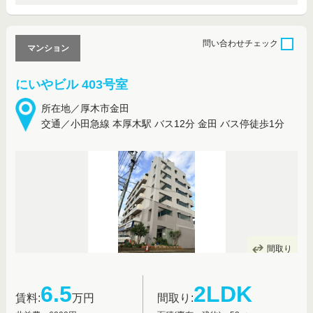
問い合わせ
チェック
マンション
にいやビル 403号室
所在地／厚木市金田
交通／小田急線 本厚木駅 バス12分 金田 バス停徒歩1分
間取り
6.5
2LDK
賃料:
万円
間取り: