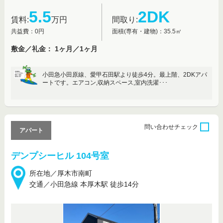
5.5
2DK
賃料:
万円
間取り:
共益費：0円
面積(専有・建物)：35.5㎡
敷金／礼金： 1ヶ月／1ヶ月
小田急小田原線、愛甲石田駅より徒歩4分。最上階、2DKアパ
ートです。エアコン,収納スペース,室内洗濯･･･
問い合わせ
チェック
アパート
デンプシーヒル 104号室
所在地／厚木市南町
交通／小田急線 本厚木駅 徒歩14分