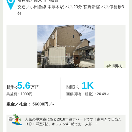
所在地／厚木市下荻野
交通／小田急線 本厚木駅 バス20分 荻野新宿 バス停徒歩3
分
間取り
5.6
1K
賃料:
万円
間取り:
共益費：1000円
面積(専有・建物)：26.49㎡
敷金／礼金： 56000円／-
人気の厚木市にある2018年築アパートです！南向きで日当た
り◎！洋室7帖、キッチン4.1帖でお一人暮･･･