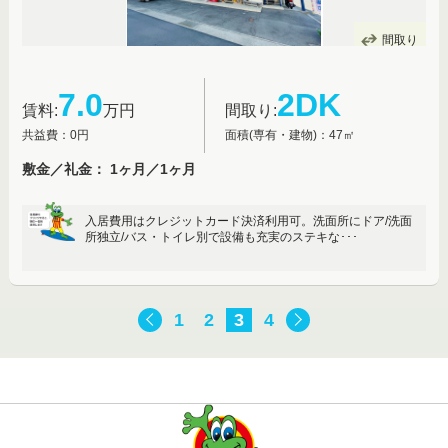
間取り
7.0
2DK
賃料:
万円
間取り:
共益費：0円
面積(専有・建物)：47㎡
敷金／礼金： 1ヶ月／1ヶ月
入居費用はクレジットカード決済利用可。洗面所にドア/洗面
所独立/バス・トイレ別で設備も充実のステキな･･･
1
2
3
4