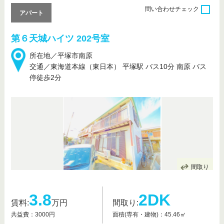
問い合わせ
チェック
アパート
第６天城ハイツ 202号室
所在地／平塚市南原
交通／東海道本線（東日本） 平塚駅 バス10分 南原 バス
停徒歩2分
間取り
3.8
2DK
賃料:
万円
間取り:
共益費：3000円
面積(専有・建物)：45.46㎡