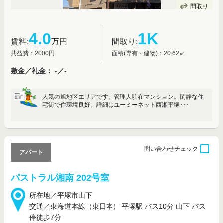
間取り
4.0
1K
賃料:
万円
間取り:
共益費：2000円
面積(専有・建物)：20.62㎡
敷金／礼金： -／-
人気の旭地区エリアです。管理人駐在マンション。閑静な住
宅街で住環境良好。詳細はユーミーネット西湘平塚･･･
問い合わせ
チェック
アパート
パストラル湘南 202号室
所在地／平塚市山下
交通／東海道本線（東日本） 平塚駅 バス10分 山下 バス
停徒歩7分