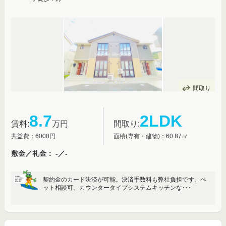
間取り
8.7
2LDK
賃料:
万円
間取り:
共益費：6000円
面積(専有・建物)：60.87㎡
敷金／礼金： -／-
契約金のカード決済が可能。決済手数料も弊社負担です。ペ
ット相談可、カウンタータイプシステムキッチンな･･･