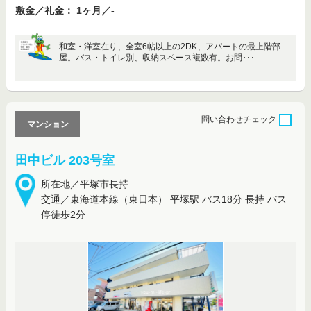
敷金／礼金： 1ヶ月／-
和室・洋室在り、全室6帖以上の2DK、アパートの最上階部
屋。バス・トイレ別、収納スペース複数有。お問･･･
問い合わせ
チェック
マンション
田中ビル 203号室
所在地／平塚市長持
交通／東海道本線（東日本） 平塚駅 バス18分 長持 バス
停徒歩2分