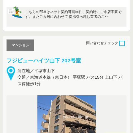
こちらの部屋はネット契約可能物件、契約時にご来店不要で
す。またご入居に合わせて 提携引っ越し業者のご･･･
問い合わせ
チェック
マンション
フジビューハイツ山下 202号室
所在地／平塚市山下
交通／東海道本線（東日本） 平塚駅 バス15分 上山下 バ
ス停徒歩1分