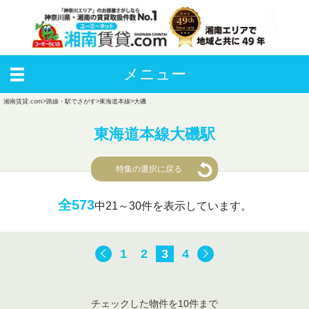
メニュー
湘南賃貸.com
>
路線・駅でさがす
>
東海道本線
>
大磯
東海道本線大磯駅
特集の選択に戻る
全573
中
21～30件を表示しています。
1
2
3
4
チェックした物件を10件まで