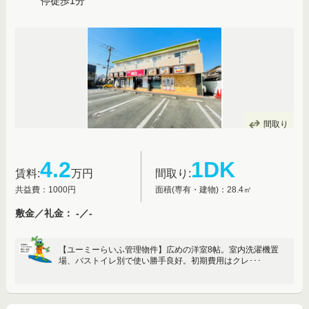
停徒歩1分
間取り
4.2
1DK
賃料:
万円
間取り:
共益費：1000円
面積(専有・建物)：28.4㎡
敷金／礼金： -／-
【ユーミーらいふ管理物件】広めの洋室8帖。室内洗濯機置
場、バストイレ別で使い勝手良好。初期費用はクレ･･･