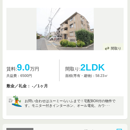
間取り
9.0
2LDK
賃料:
万円
間取り:
共益費：6500円
面積(専有・建物)：58.23㎡
敷金／礼金： -／1ヶ月
お問い合わせはユーミーらいふまで！宅配BOX付の物件で
す。モニター付きインターホン、オール電化、カウ･･･