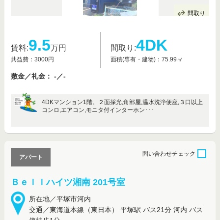
間取り
9.5
4DK
賃料:
万円
間取り:
共益費：3000円
面積(専有・建物)：75.99㎡
敷金／礼金： -／-
4DKマンション1階。２面採光,角部屋,温水洗浄便座,３口以上
コンロ,エアコン,モニタ付インターホン･･･
問い合わせ
チェック
アパート
Ｂｅｌｌハイツ湘南 201号室
所在地／平塚市河内
交通／東海道本線（東日本） 平塚駅 バス21分 河内 バス