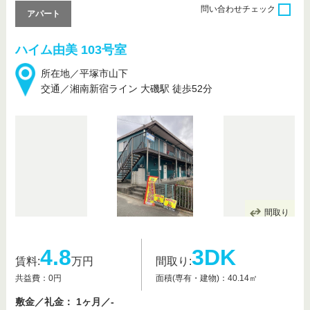
問い合わせ
チェック
アパート
ハイム由美 103号室
所在地／平塚市山下
交通／湘南新宿ライン 大磯駅 徒歩52分
間取り
4.8
3DK
賃料:
万円
間取り:
共益費：0円
面積(専有・建物)：40.14㎡
敷金／礼金： 1ヶ月／-