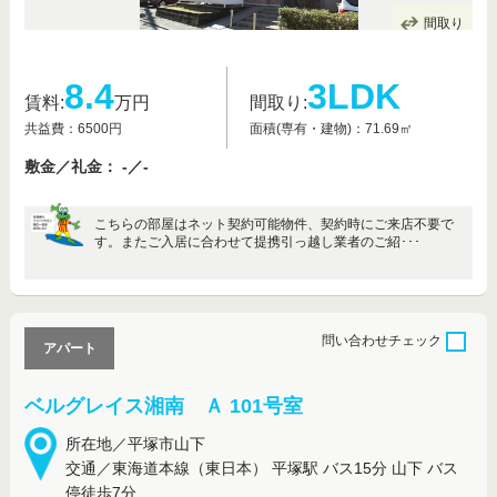
間取り
8.4
3LDK
賃料:
万円
間取り:
共益費：6500円
面積(専有・建物)：71.69㎡
敷金／礼金： -／-
こちらの部屋はネット契約可能物件、契約時にご来店不要で
す。またご入居に合わせて提携引っ越し業者のご紹･･･
問い合わせ
チェック
アパート
ベルグレイス湘南 Ａ 101号室
所在地／平塚市山下
交通／東海道本線（東日本） 平塚駅 バス15分 山下 バス
停徒歩7分