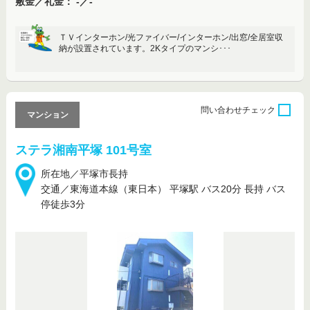
敷金／礼金： -／-
ＴＶインターホン/光ファイバー/インターホン/出窓/全居室収
納が設置されています。2Kタイプのマンシ･･･
問い合わせ
チェック
マンション
ステラ湘南平塚 101号室
所在地／平塚市長持
交通／東海道本線（東日本） 平塚駅 バス20分 長持 バス
停徒歩3分