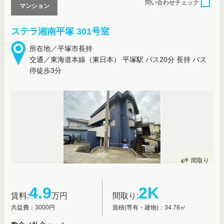
問い合わせ
チェック
マンション
ステラ湘南平塚 301号室
所在地／平塚市長持
交通／東海道本線（東日本） 平塚駅 バス20分 長持 バス
停徒歩3分
間取り
4.9
2K
賃料:
万円
間取り:
共益費：3000円
面積(専有・建物)：34.78㎡