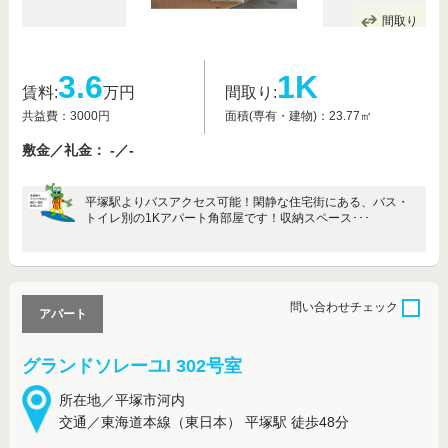
間取り
3.6
1K
賃料:
万円
間取り:
共益費：3000円
面積(専有・建物)：23.77㎡
敷金／礼金： -／-
平塚駅よりバスアクセス可能！閑静な住宅街にある、バス・
トイレ別の1Kアパート角部屋です！収納スペース･･･
問い合わせ
チェック
アパート
グランドソレーユI 302号室
所在地／平塚市河内
交通／東海道本線（東日本） 平塚駅 徒歩48分