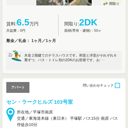
間取り
6.5
2DK
賃料:
万円
間取り:
共益費：0円
面積(専有・建物)：50㎡
敷金／礼金： 1ヶ月／1ヶ月
木造２階建てのテラスハウスです。和室と洋室がそれぞれ６
畳ずつ、バス・トイレ別の2DKのお部屋です。お･･･
問い合わせ
チェック
アパート
セン・ラークヒルズ 103号室
所在地／平塚市南原
交通／東海道本線（東日本） 平塚駅 バス15分 南原 バス
停徒歩10分