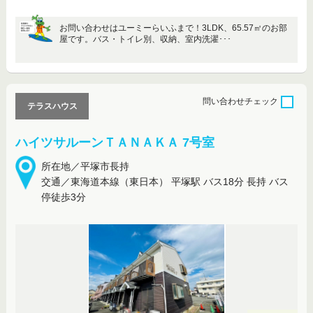
お問い合わせはユーミーらいふまで！3LDK、65.57㎡のお部
屋です。バス・トイレ別、収納、室内洗濯･･･
問い合わせ
チェック
テラスハウス
ハイツサルーンＴＡＮＡＫＡ 7号室
所在地／平塚市長持
交通／東海道本線（東日本） 平塚駅 バス18分 長持 バス
停徒歩3分