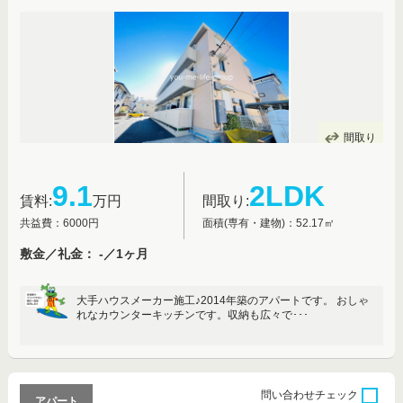
間取り
9.1
2LDK
賃料:
万円
間取り:
共益費：6000円
面積(専有・建物)：52.17㎡
敷金／礼金： -／1ヶ月
大手ハウスメーカー施工♪2014年築のアパートです。 おしゃ
れなカウンターキッチンです。収納も広々で･･･
問い合わせ
チェック
アパート