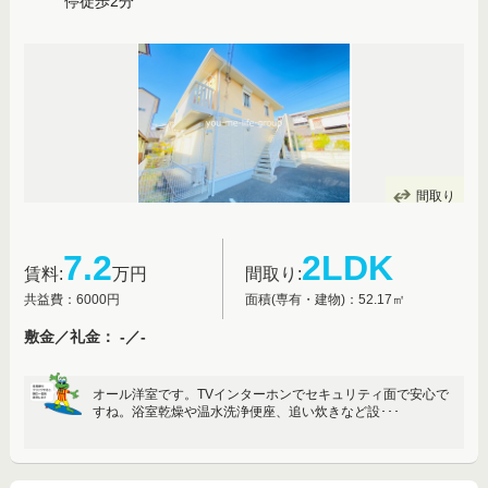
停徒歩2分
間取り
7.2
2LDK
賃料:
万円
間取り:
共益費：6000円
面積(専有・建物)：52.17㎡
敷金／礼金： -／-
オール洋室です。TVインターホンでセキュリティ面で安心で
すね。浴室乾燥や温水洗浄便座、追い炊きなど設･･･