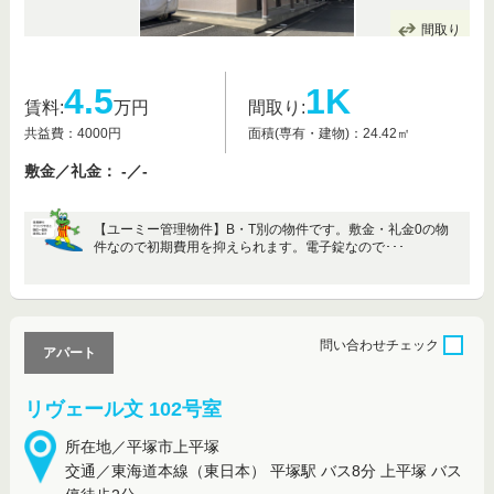
間取り
4.5
1K
賃料:
万円
間取り:
共益費：4000円
面積(専有・建物)：24.42㎡
敷金／礼金： -／-
【ユーミー管理物件】B・T別の物件です。敷金・礼金0の物
件なので初期費用を抑えられます。電子錠なので･･･
問い合わせ
チェック
アパート
リヴェール文 102号室
所在地／平塚市上平塚
交通／東海道本線（東日本） 平塚駅 バス8分 上平塚 バス