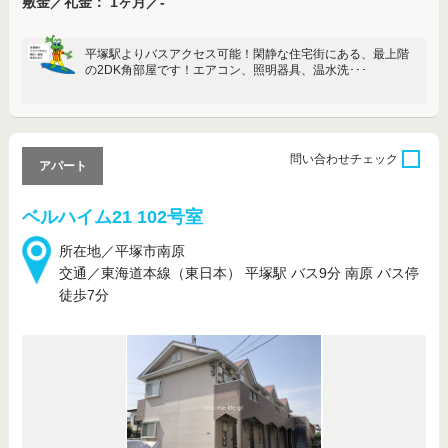
敷金／礼金： 1ヶ月／-
平塚駅よりバスアクセス可能！閑静な住宅街にある、最上階
の2DK角部屋です！エアコン、照明器具、温水洗･･･
問い合わせ
チェック
アパート
ベルハイム21 102号室
所在地／平塚市南原
交通／東海道本線（東日本） 平塚駅 バス9分 南原 バス停
徒歩7分