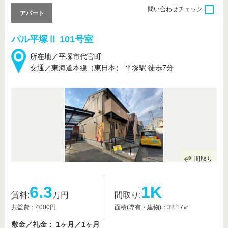
問い合わせ
チェック
アパート
パル平塚Ⅱ 101号室
所在地／平塚市代官町
交通／東海道本線（東日本） 平塚駅 徒歩7分
間取り
6.3
1K
賃料:
万円
間取り:
共益費：4000円
面積(専有・建物)：32.17㎡
敷金／礼金： 1ヶ月／1ヶ月