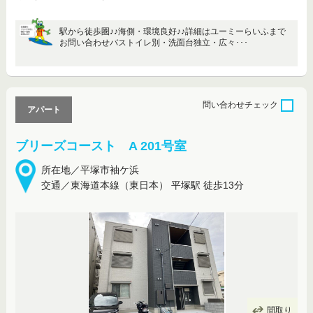
駅から徒歩圏♪♪海側・環境良好♪♪詳細はユーミーらいふまで
お問い合わせバストイレ別・洗面台独立・広々･･･
問い合わせ
チェック
アパート
ブリーズコースト A 201号室
所在地／平塚市袖ケ浜
交通／東海道本線（東日本） 平塚駅 徒歩13分
間取り