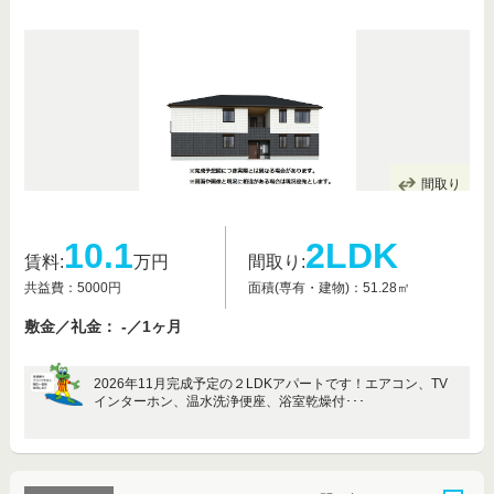
間取り
10.1
2LDK
賃料:
万円
間取り:
共益費：5000円
面積(専有・建物)：51.28㎡
敷金／礼金： -／1ヶ月
2026年11月完成予定の２LDKアパートです！エアコン、TV
インターホン、温水洗浄便座、浴室乾燥付･･･