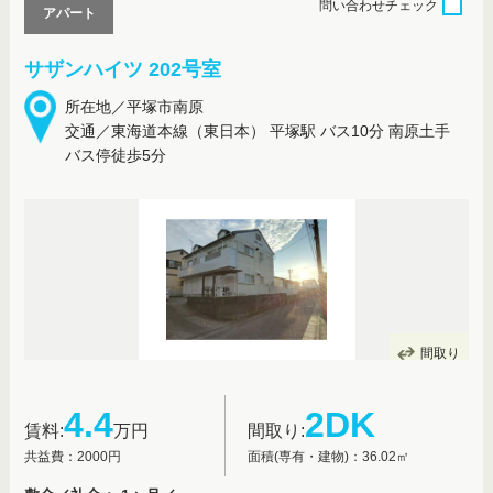
問い合わせ
チェック
アパート
サザンハイツ 202号室
所在地／平塚市南原
交通／東海道本線（東日本） 平塚駅 バス10分 南原土手
バス停徒歩5分
間取り
4.4
2DK
賃料:
万円
間取り:
共益費：2000円
面積(専有・建物)：36.02㎡