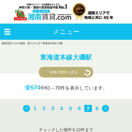
メニュー
湘南賃貸.com
>
路線・駅でさがす
>
東海道本線
>
大磯
東海道本線大磯駅
特集の選択に戻る
全574
中
61～70件を表示しています。
1
2
3
4
5
6
7
8
チェックした物件を10件まで