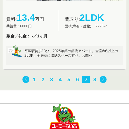
13.4
2LDK
賃料:
万円
間取り:
共益費：6000円
面積(専有・建物)：55.96㎡
敷金／礼金： -／1ヶ月
平塚駅徒歩13分、2025年築の築浅アパート。全室6帖以上の
2LDK、全居室に収納スペース有り。お問･･･
1
2
3
4
5
6
7
8