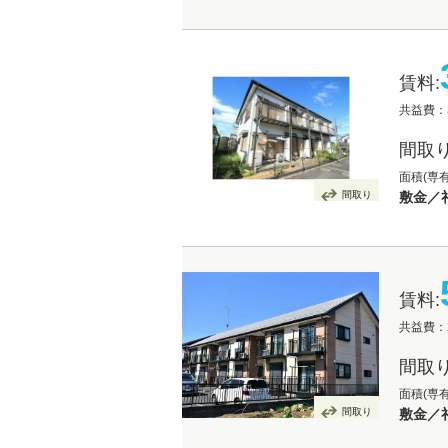
賃料:
共益費：3
間取り
面積(専有
間取り
敷金／礼
賃料:
共益費：2
間取り
面積(専有
間取り
敷金／礼