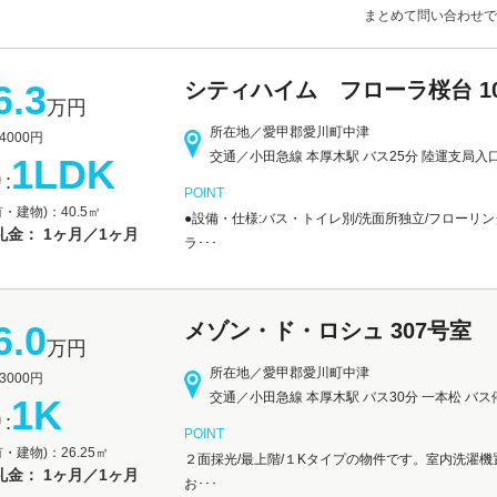
まとめて問い合わせで
6.3
シティハイム フローラ桜台 1
万円
所在地／愛甲郡愛川町中津
000円
交通／小田急線 本厚木駅 バス25分 陸運支局入
1LDK
:
POINT
・建物)：40.5㎡
●設備・仕様:バス・トイレ別/洗面所独立/フローリン
礼金： 1ヶ月／1ヶ月
ラ･･･
6.0
メゾン・ド・ロシュ 307号室
万円
所在地／愛甲郡愛川町中津
000円
交通／小田急線 本厚木駅 バス30分 一本松 バス
1K
:
POINT
・建物)：26.25㎡
２面採光/最上階/１Kタイプの物件です。室内洗濯機
礼金： 1ヶ月／1ヶ月
お･･･