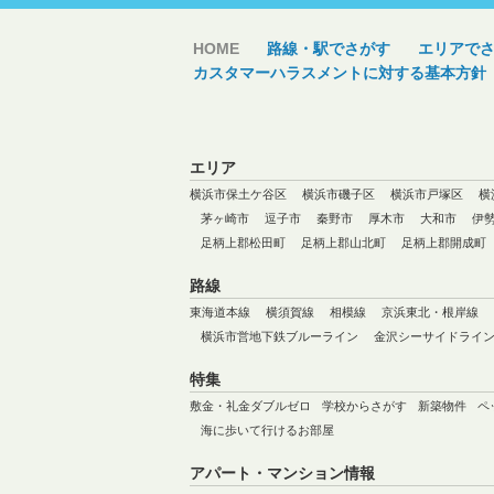
HOME
路線・駅でさがす
エリアで
カスタマーハラスメントに対する基本方針
エリア
横浜市保土ケ谷区
横浜市磯子区
横浜市戸塚区
横
茅ヶ崎市
逗子市
秦野市
厚木市
大和市
伊
足柄上郡松田町
足柄上郡山北町
足柄上郡開成町
路線
東海道本線
横須賀線
相模線
京浜東北・根岸線
横浜市営地下鉄ブルーライン
金沢シーサイドライ
特集
敷金・礼金ダブルゼロ
学校からさがす
新築物件
ペ
海に歩いて行けるお部屋
アパート・マンション情報