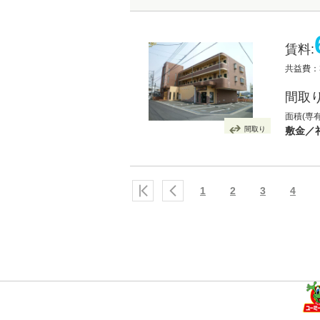
賃料:
共益費：3
間取り
面積(専有
間取り
敷金／
1
2
3
4