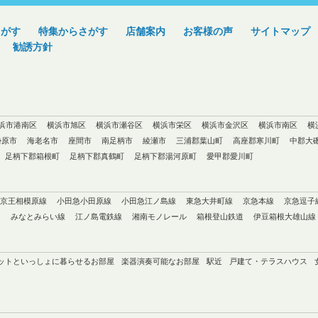
さがす
特集からさがす
店舗案内
お客様の声
サイトマップ
勧誘方針
浜市港南区
横浜市旭区
横浜市瀬谷区
横浜市栄区
横浜市金沢区
横浜市南区
横
勢原市
海老名市
座間市
南足柄市
綾瀬市
三浦郡葉山町
高座郡寒川町
中郡大
足柄下郡箱根町
足柄下郡真鶴町
足柄下郡湯河原町
愛甲郡愛川町
京王相模原線
小田急小田原線
小田急江ノ島線
東急大井町線
京急本線
京急逗子
ン
みなとみらい線
江ノ島電鉄線
湘南モノレール
箱根登山鉄道
伊豆箱根大雄山線
ットといっしょに暮らせるお部屋
楽器演奏可能なお部屋
駅近
戸建て・テラスハウス