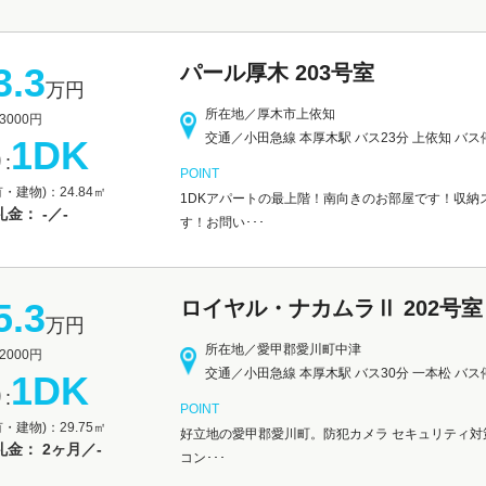
3.3
パール厚木 203号室
万円
所在地／厚木市上依知
000円
交通／小田急線 本厚木駅 バス23分 上依知 バス
1DK
:
POINT
・建物)：24.84㎡
1DKアパートの最上階！南向きのお部屋です！収納
金： -／-
す！お問い･･･
5.3
ロイヤル・ナカムラⅡ 202号室
万円
所在地／愛甲郡愛川町中津
000円
交通／小田急線 本厚木駅 バス30分 一本松 バス
1DK
:
POINT
・建物)：29.75㎡
好立地の愛甲郡愛川町。防犯カメラ セキュリティ対策
金： 2ヶ月／-
コン･･･