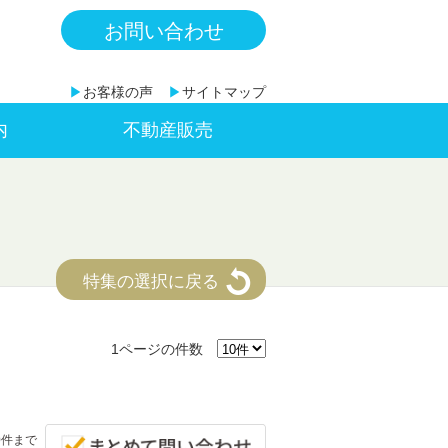
お問い合わせ
▶
お客様の声
▶
サイトマップ
内
不動産販売
特集の選択に戻る
1ページの件数
0件まで