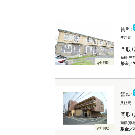
賃料:
共益費：4
間取り
面積(専有
間取り
敷金／
賃料:
共益費：3
間取り
面積(専有
間取り
敷金／