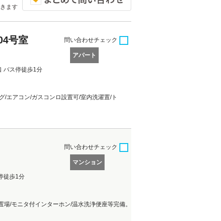
きます
04号室
問い合わせ
チェック
アパート
口 バス停徒歩1分
グ/エアコン/ガスコンロ設置可/室内洗濯置/ト
問い合わせ
チェック
マンション
停徒歩1分
置場/モニタ付インターホン/温水洗浄便座等完備。