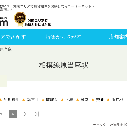
No.1
湘南エリアで賃貸物件をお探しならユーミーネットへ
宅新聞より
リアでさがす
特集からさがす
店舗案
原当麻
相模線原当麻駅
。
初期費用
築年月
間取り
面積
種別
交通
所在地
5
6
チェックした物件を1