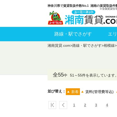
神奈川県で賃貸取扱件数No.1 湘南の賃貸取扱件数
※全国賃貸住
路線・駅でさがす
エ
湘南賃貸.com
>
路線・駅でさがす
>
相模線
>
全55
中
51～55件を表示しています
並び替え：
新着
賃料(管理費等込)
1
2
3
4