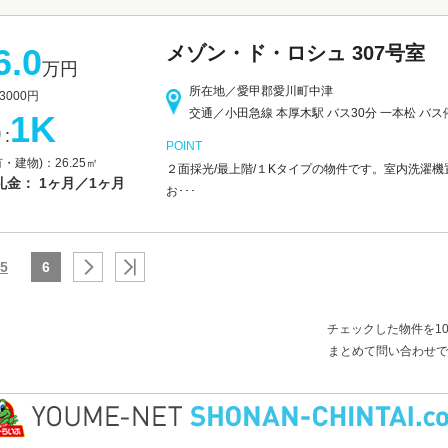
6.0
メゾン・ド・ロシュ 307号室
万円
所在地／愛甲郡愛川町中津
000円
交通／小田急線 本厚木駅 バス30分 一本松 バス
1K
:
POINT
・建物)：26.25㎡
２面採光/最上階/１Kタイプの物件です。室内洗濯機
礼金： 1ヶ月／1ヶ月
お･･･
5
6
チェックした物件を1
まとめて問い合わせで