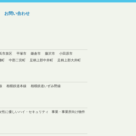
お問い合わせ
浜市泉区
平塚市
鎌倉市
藤沢市
小田原市
磯町
中郡二宮町
足柄上郡中井町
足柄上郡大井町
線
相模鉄道本線
相模鉄道いずみ野線
女性に優しいハイ・セキュリティ
事業・事業所向け物件