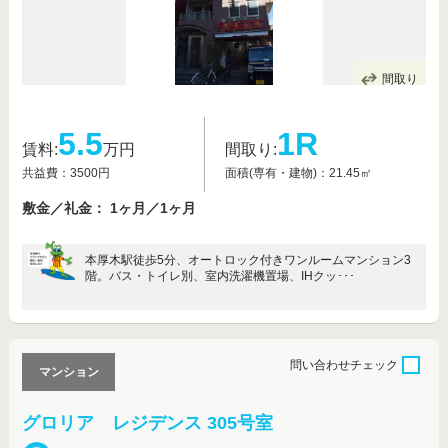
間取り
5.5
1R
賃料:
万円
間取り:
共益費：3500円
面積(専有・建物)：21.45㎡
敷金／礼金： 1ヶ月／1ヶ月
本厚木駅徒歩5分、オートロック付きワンルームマンション3
階。バス・トイレ別、室内洗濯機置場、IHクッ･･･
問い合わせ
チェック
マンション
グロリア レジデンス 305号室