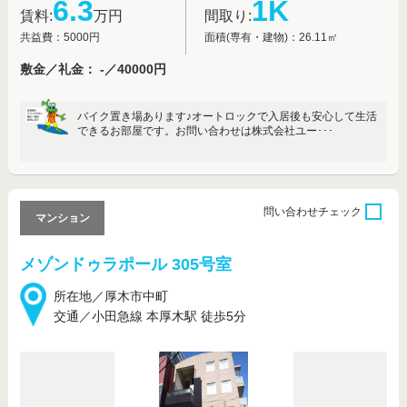
6.3
1K
賃料:
万円
間取り:
共益費：5000円
面積(専有・建物)：26.11㎡
敷金／礼金： -／40000円
バイク置き場あります♪オートロックで入居後も安心して生活
できるお部屋です。お問い合わせは株式会社ユー･･･
問い合わせ
チェック
マンション
メゾンドゥラポール 305号室
所在地／厚木市中町
交通／小田急線 本厚木駅 徒歩5分