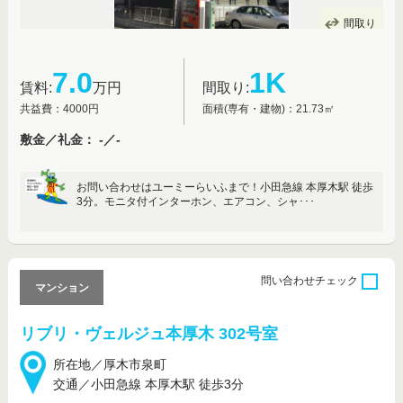
間取り
7.0
1K
賃料:
万円
間取り:
共益費：4000円
面積(専有・建物)：21.73㎡
敷金／礼金： -／-
お問い合わせはユーミーらいふまで！小田急線 本厚木駅 徒歩
3分。モニタ付インターホン、エアコン、シャ･･･
問い合わせ
チェック
マンション
リブリ・ヴェルジュ本厚木 302号室
所在地／厚木市泉町
交通／小田急線 本厚木駅 徒歩3分