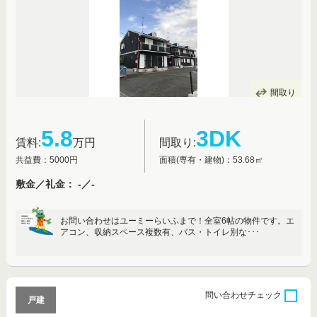
間取り
5.8
3DK
賃料:
万円
間取り:
共益費：5000円
面積(専有・建物)：53.68㎡
敷金／礼金： -／-
お問い合わせはユーミーらいふまで！全室6帖の物件です。エ
アコン、収納スペース複数有、バス・トイレ別な･･･
問い合わせ
チェック
戸建