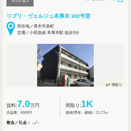
マンション
リブリ・ヴェルジュ本厚木 302号室
所在地／厚木市泉町
交通／小田急線 本厚木駅 徒歩3分
間取り
7.0
1K
賃料:
万円
間取り:
共益費：4000円
面積(専有・建物)：21.73㎡
敷金／礼金： -／-