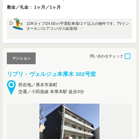
敷金／礼金： 1ヶ月／1ヶ月
1DKタイプ/24.00㎡/平置駐車場/２Ｆ以上の物件です。TVイン
ターホン/エアコン/ガス給湯/収･･･
問い合わせ
チェック
マンション
リブリ・ヴェルジュ本厚木 302号室
所在地／厚木市泉町
交通／小田急線 本厚木駅 徒歩3分