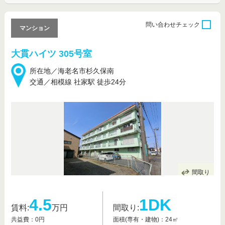
問い合わせ
チェック
マンション
大貫ハイツ 305号室
所在地／海老名市杉久保南
交通／相模線 社家駅 徒歩24分
間取り
4.5
1DK
賃料:
万円
間取り:
共益費：0円
面積(専有・建物)：24㎡