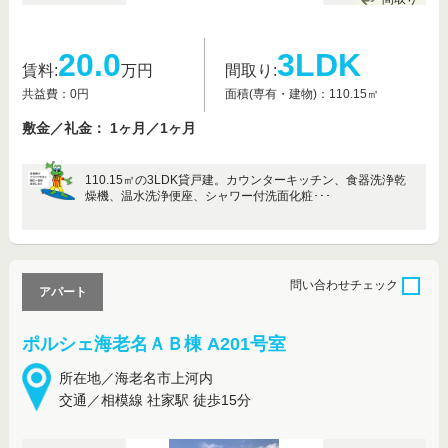
20.0
3LDK
賃料:
万円
間取り:
共益費：0円
面積(専有・建物)：110.15㎡
敷金／礼金： 1ヶ月／1ヶ月
110.15㎡の3LDK貸戸建。カウンターキッチン、食器洗浄乾
燥機、温水洗浄便座、シャワー付洗面化粧･･･
問い合わせ
チェック
アパート
ポルシェ海老名ＡＢ棟 A201号室
所在地／海老名市上河内
交通／相模線 社家駅 徒歩15分