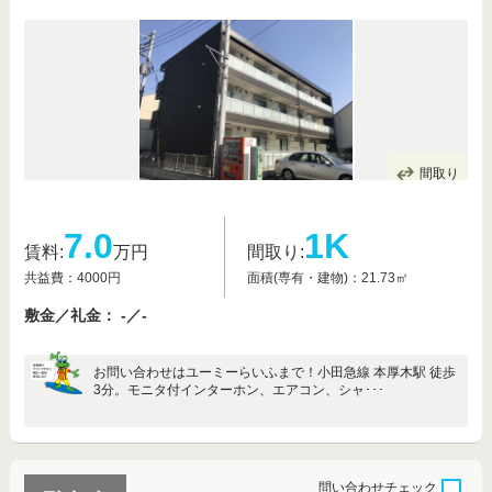
間取り
7.0
1K
賃料:
万円
間取り:
共益費：4000円
面積(専有・建物)：21.73㎡
敷金／礼金： -／-
お問い合わせはユーミーらいふまで！小田急線 本厚木駅 徒歩
3分。モニタ付インターホン、エアコン、シャ･･･
問い合わせ
チェック