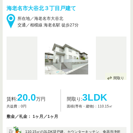
海老名市大谷北３丁目戸建て
所在地／海老名市大谷北
交通／相模線 海老名駅 徒歩27分
間取り
20.0
3LDK
賃料:
万円
間取り:
共益費：0円
面積(専有・建物)：110.15㎡
敷金／礼金： 1ヶ月／1ヶ月
110.15㎡の3LDK貸戸建。カウンターキッチン、食器洗浄乾