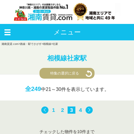
メニュー
湘南賃貸.com
>
路線・駅でさがす
>
相模線
>
社家
相模線社家駅
特集の選択に戻る
全249
中
21～30件を表示しています。
1
2
3
4
チェックした物件を10件まで