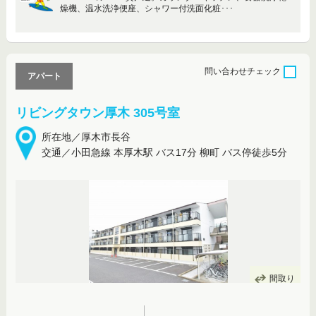
燥機、温水洗浄便座、シャワー付洗面化粧･･･
問い合わせ
チェック
アパート
リビングタウン厚木 305号室
所在地／厚木市長谷
交通／小田急線 本厚木駅 バス17分 柳町 バス停徒歩5分
間取り