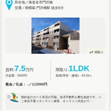
所在地／海老名市門沢橋
交通／相模線 門沢橋駅 徒歩6分
間取り
7.5
1LDK
賃料:
万円
間取り:
共益費：5800円
面積(専有・建物)：43.59㎡
敷金／礼金： -／112500円
契約金のカード決済が可能。決済手数料も弊社負担です。☆
ご来店不要☆オンライン接客、オンライン内見がで･･･