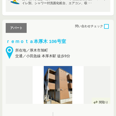
イレ別、シャワー付洗面化粧台、エアコン、収･･･
問い合わせ
チェック
アパート
ｒｅｍｏｔａ本厚木 106号室
所在地／厚木市旭町
交通／小田急線 本厚木駅 徒歩9分
間取り