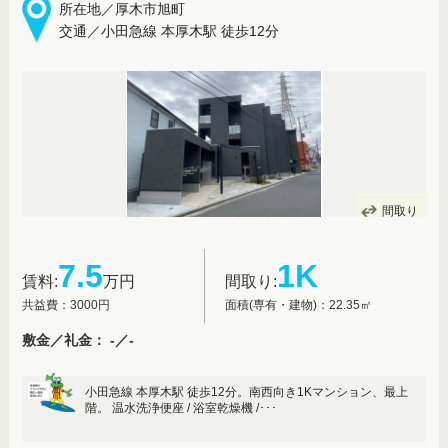
所在地／厚木市旭町
交通／小田急線 本厚木駅 徒歩12分
間取り
7.5
1K
賃料:
万円
間取り:
共益費：3000円
面積(専有・建物)：22.35㎡
敷金／礼金： -／-
小田急線 本厚木駅 徒歩12分。南⻄向き1Kマンション、最上
階。 温水洗浄便座 / 浴室乾燥機 /･･･