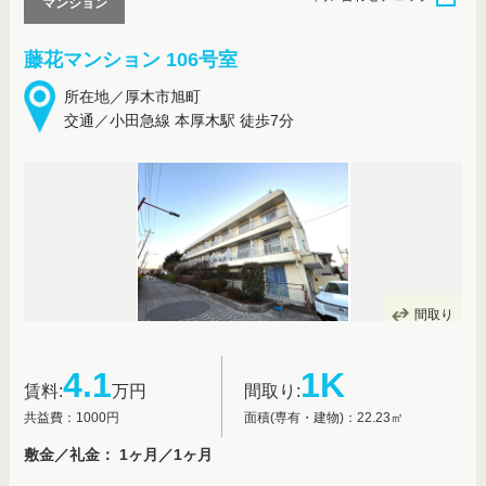
マンション
藤花マンション 106号室
所在地／厚木市旭町
交通／小田急線 本厚木駅 徒歩7分
間取り
4.1
1K
賃料:
万円
間取り:
共益費：1000円
面積(専有・建物)：22.23㎡
敷金／礼金： 1ヶ月／1ヶ月