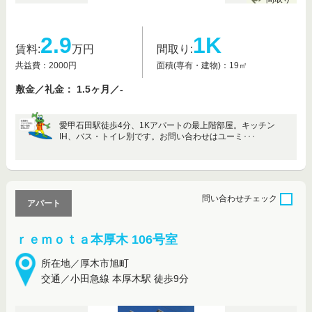
2.9
1K
賃料:
万円
間取り:
共益費：2000円
面積(専有・建物)：19㎡
敷金／礼金： 1.5ヶ月／-
愛甲石田駅徒歩4分、1Kアパートの最上階部屋。キッチン
IH、バス・トイレ別です。お問い合わせはユーミ･･･
問い合わせ
チェック
アパート
ｒｅｍｏｔａ本厚木 106号室
所在地／厚木市旭町
交通／小田急線 本厚木駅 徒歩9分