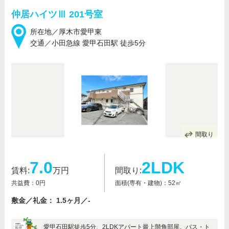
仲居ハイツⅢ 201号室
所在地／厚木市愛甲東
交通／小田急線 愛甲石田駅 徒歩5分
間取り
7.0
2LDK
賃料:
万円
間取り:
共益費：0円
面積(専有・建物)：52㎡
敷金／礼金： 1.5ヶ月／-
愛甲石田駅徒歩5分、2LDKアパート最上階角部屋。バス・ト