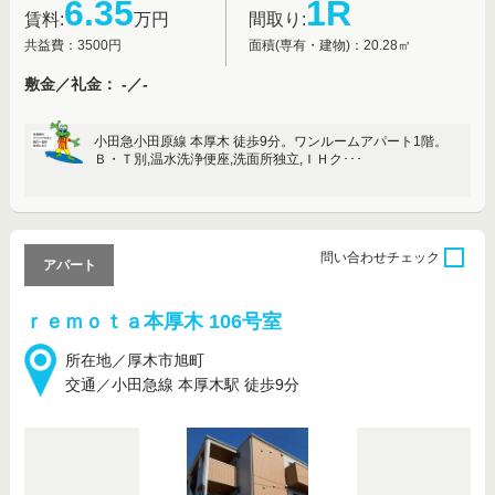
6.35
1R
賃料:
万円
間取り:
共益費：3500円
面積(専有・建物)：20.28㎡
敷金／礼金： -／-
小田急小田原線 本厚木 徒歩9分。ワンルームアパート1階。
Ｂ・Ｔ別,温水洗浄便座,洗面所独立,ＩＨク･･･
問い合わせ
チェック
アパート
ｒｅｍｏｔａ本厚木 106号室
所在地／厚木市旭町
交通／小田急線 本厚木駅 徒歩9分