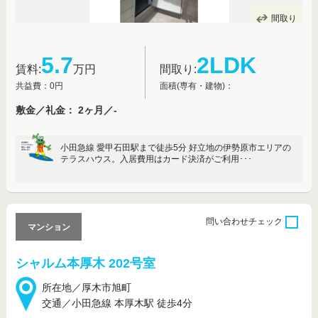
間取り
5.7
2LDK
賃料:
万円
間取り:
共益費：0円
面積(専有・建物)：
敷金／礼金： 2ヶ月／-
小田急線 愛甲石田駅まで徒歩5分 好立地の伊勢原市エリアの
テラスハウス。入居費用はカード決済がご利用･･･
問い合わせ
チェック
マンション
シャルム本厚木 202号室
所在地／厚木市旭町
交通／小田急線 本厚木駅 徒歩4分