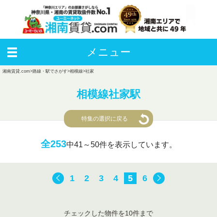
メニュー
湘南賃貸.com
>
路線・駅でさがす
>
相模線
>
社家
相模線社家駅
特集の選択に戻る
全253
中
41～50件を表示しています。
1
2
3
4
5
6
チェックした物件を10件まで