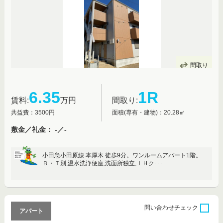
間取り
6.35
1R
賃料:
万円
間取り:
共益費：3500円
面積(専有・建物)：20.28㎡
敷金／礼金： -／-
小田急小田原線 本厚木 徒歩9分。ワンルームアパート1階。
Ｂ・Ｔ別,温水洗浄便座,洗面所独立,ＩＨク･･･
問い合わせ
チェック
アパート