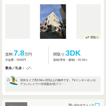
間取り
7.8
3DK
賃料:
万円
間取り:
共益費：5000円
面積(専有・建物)：55.58㎡
敷金／礼金： -／-
3DKタイプ/55.58㎡/2F以上の物件です。TVインターホン/エ
アコン/シャワー付洗面台/光ファ･･･
問い合わせ
チェック