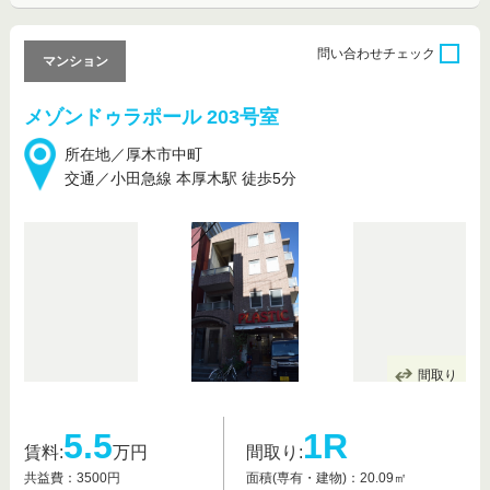
問い合わせ
チェック
マンション
メゾンドゥラポール 203号室
所在地／厚木市中町
交通／小田急線 本厚木駅 徒歩5分
間取り
5.5
1R
賃料:
万円
間取り:
共益費：3500円
面積(専有・建物)：20.09㎡