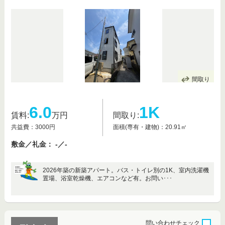
間取り
6.0
1K
賃料:
万円
間取り:
共益費：3000円
面積(専有・建物)：20.91㎡
敷金／礼金： -／-
2026年築の新築アパート。バス・トイレ別の1K、室内洗濯機
置場、浴室乾燥機、エアコンなど有。お問い･･･
問い合わせ
チェック