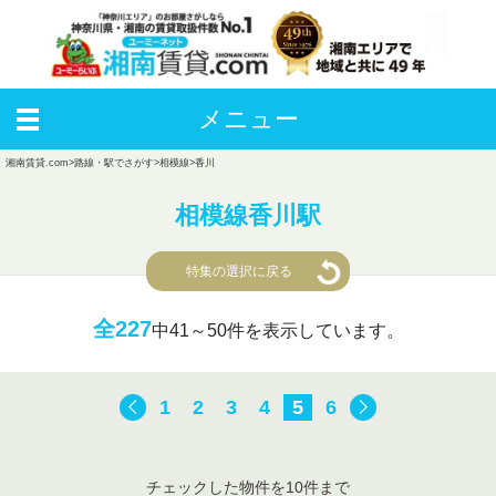
メニュー
湘南賃貸.com
>
路線・駅でさがす
>
相模線
>
香川
相模線香川駅
特集の選択に戻る
全227
中
41～50件を表示しています。
1
2
3
4
5
6
チェックした物件を10件まで