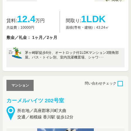
12.4
1LDK
賃料:
万円
間取り:
共益費：10000円
面積(専有・建物)：43.24㎡
敷金／礼金： 1ヶ月／2ヶ月
茅ヶ崎駅徒歩6分、オートロック付1LDKマンション3階角部
屋。バス・トイレ別、室内洗濯機置場、シャワ･･･
問い合わせ
チェック
マンション
カーメルハイツ 202号室
所在地／高座郡寒川町大曲
交通／相模線 香川駅 徒歩12分