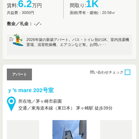
6.2
1K
賃料:
万円
間取り:
共益費：3000円
面積(専有・建物)：20.58㎡
敷金／礼金： -／-
2026年築の新築アパート。バス・トイレ別の1K、室内洗濯機
置場、浴室乾燥機、エアコンなど有。お問い･･･
問い合わせ
チェック
アパート
ｙ’s mare 202号室
所在地／茅ヶ崎市萩園
交通／東海道本線（東日本） 茅ヶ崎駅 徒歩39分