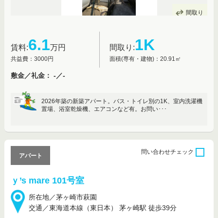
間取り
6.1
1K
賃料:
万円
間取り:
共益費：3000円
面積(専有・建物)：20.91㎡
敷金／礼金： -／-
2026年築の新築アパート。バス・トイレ別の1K、室内洗濯機
置場、浴室乾燥機、エアコンなど有。お問い･･･
問い合わせ
チェック
アパート
ｙ’s mare 101号室
所在地／茅ヶ崎市萩園
交通／東海道本線（東日本） 茅ヶ崎駅 徒歩39分