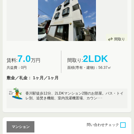
間取り
7.0
2LDK
賃料:
万円
間取り:
共益費：0円
面積(専有・建物)：56.37㎡
敷金／礼金： 1ヶ月／1ヶ月
香川駅徒歩12分、2LDKマンション2階のお部屋。バス・トイ
レ別、追焚き機能、室内洗濯機置場、カウン･･･
問い合わせ
チェック
マンション