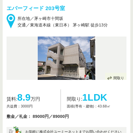
エバーフィード 203号室
所在地／茅ヶ崎市十間坂
交通／東海道本線（東日本） 茅ヶ崎駅 徒歩13分
間取り
8.9
1LDK
賃料:
万円
間取り:
共益費：3000円
面積(専有・建物)：43.68㎡
敷金／礼金： 89000円／89000円
お気軽に株式会社ユーミーネットまでお問い合わせください