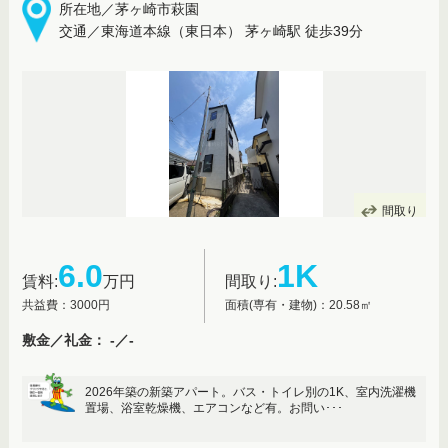
所在地／茅ヶ崎市萩園
交通／東海道本線（東日本） 茅ヶ崎駅 徒歩39分
間取り
6.0
1K
賃料:
万円
間取り:
共益費：3000円
面積(専有・建物)：20.58㎡
敷金／礼金： -／-
2026年築の新築アパート。バス・トイレ別の1K、室内洗濯機
置場、浴室乾燥機、エアコンなど有。お問い･･･