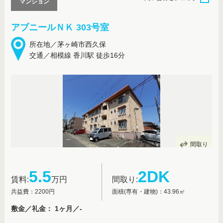
マンション
アブニールＮＫ 303号室
所在地／茅ヶ崎市西久保
交通／相模線 香川駅 徒歩16分
間取り
5.5
2DK
賃料:
万円
間取り:
共益費：2200円
面積(専有・建物)：43.96㎡
敷金／礼金： 1ヶ月／-