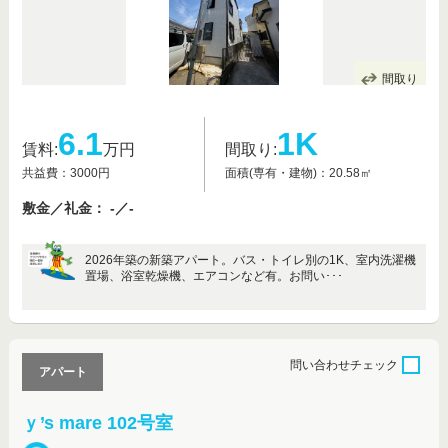
間取り
6.1
1K
賃料:
万円
間取り:
共益費：3000円
面積(専有・建物)：20.58㎡
敷金／礼金： -／-
2026年築の新築アパート。バス・トイレ別の1K、室内洗濯機
置場、浴室乾燥機、エアコンなど有。お問い･･･
問い合わせ
チェック
アパート
ｙ’s mare 102号室