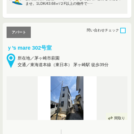
ませ。1LDK/43.68㎡/２F以上の物件で･･･
問い合わせ
チェック
アパート
ｙ’s mare 302号室
所在地／茅ヶ崎市萩園
交通／東海道本線（東日本） 茅ヶ崎駅 徒歩39分
間取り