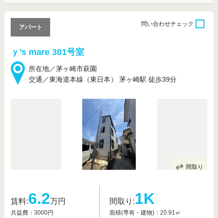
問い合わせ
チェック
アパート
ｙ’s mare 301号室
所在地／茅ヶ崎市萩園
交通／東海道本線（東日本） 茅ヶ崎駅 徒歩39分
間取り
6.2
1K
賃料:
万円
間取り:
共益費：3000円
面積(専有・建物)：20.91㎡