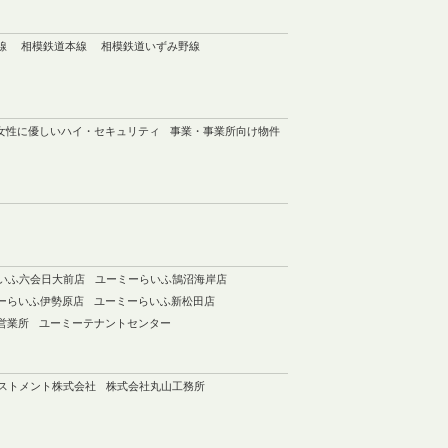
線
相模鉄道本線
相模鉄道いずみ野線
女性に優しいハイ・セキュリティ
事業・事業所向け物件
いふ六会日大前店
ユーミーらいふ鵠沼海岸店
ーらいふ伊勢原店
ユーミーらいふ新松田店
営業所
ユーミーテナントセンター
ベストメント株式会社
株式会社丸山工務所