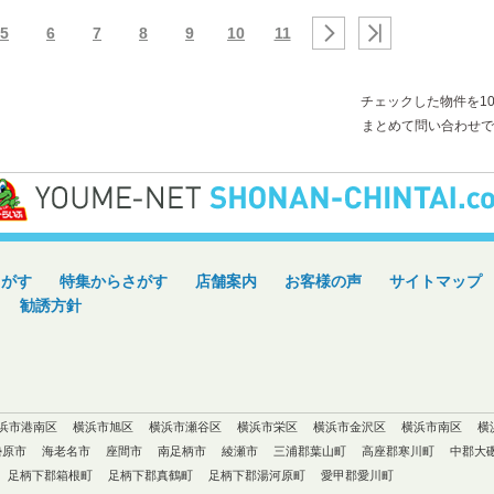
5
6
7
8
9
10
11
チェックした物件を1
まとめて問い合わせで
さがす
特集からさがす
店舗案内
お客様の声
サイトマップ
勧誘方針
浜市港南区
横浜市旭区
横浜市瀬谷区
横浜市栄区
横浜市金沢区
横浜市南区
横
勢原市
海老名市
座間市
南足柄市
綾瀬市
三浦郡葉山町
高座郡寒川町
中郡大
足柄下郡箱根町
足柄下郡真鶴町
足柄下郡湯河原町
愛甲郡愛川町