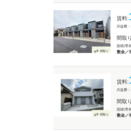
賃料:
共益費：4
間取り
面積(専有
間取り
敷金／礼
賃料:
共益費：4
間取り
面積(専有
間取り
敷金／礼