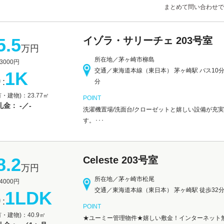
まとめて問い合わせで
5.5
イゾラ・サリーチェ 203号室
万円
所在地／茅ヶ崎市柳島
000円
交通／東海道本線（東日本） 茅ヶ崎駅 バス10分
1K
:
分
・建物)：23.77㎡
POINT
金： -／-
洗濯機置場/洗面台/クローゼットと嬉しい設備が充実
す。･･･
8.2
Celeste 203号室
万円
所在地／茅ヶ崎市松尾
000円
交通／東海道本線（東日本） 茅ヶ崎駅 徒歩32
1LDK
:
POINT
・建物)：40.9㎡
★ユーミー管理物件★嬉しい敷金！インターネット