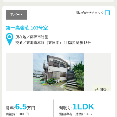
問い合わせ
チェック
アパート
第一高嶺荘 103号室
所在地／藤沢市辻堂
交通／東海道本線（東日本） 辻堂駅 徒歩13分
間取り
6.5
1LDK
賃料:
万円
間取り:
共益費：1000円
面積(専有・建物)：39㎡