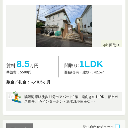
間取り
8.5
1LDK
賃料:
万円
間取り:
共益費：5500円
面積(専有・建物)：42.5㎡
敷金／礼金： -／0.5ヶ月
鵠沼海岸駅徒歩11分のアパート1階。南向きの1LDK、都市ガ
ス物件、TVインターホン・温水洗浄便座な･･･
問い合わせ
チェック