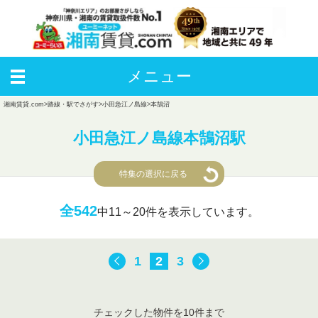
メニュー
湘南賃貸.com
>
路線・駅でさがす
>
小田急江ノ島線
>
本鵠沼
小田急江ノ島線本鵠沼駅
特集の選択に戻る
全542
中
11～20件を表示しています。
1
2
3
チェックした物件を10件まで