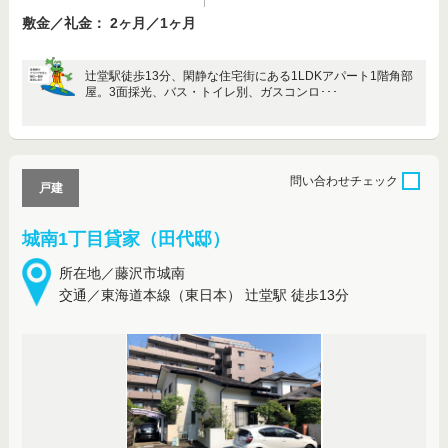
敷金／礼金： 2ヶ月／1ヶ月
辻堂駅徒歩13分、閑静な住宅街にある1LDKアパート1階角部
屋。3面採光、バス・トイレ別、ガスコンロ･･･
問い合わせ
チェック
戸建
城南1丁目貸家（田代邸）
所在地／藤沢市城南
交通／東海道本線（東日本） 辻堂駅 徒歩13分