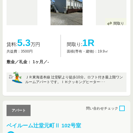
間取り
5.3
1R
賃料:
万円
間取り:
共益費：3500円
面積(専有・建物)：19.9㎡
敷金／礼金： 1ヶ月／-
ＪＲ東海道本線 辻堂駅より徒歩10分。ロフト付き最上階ワン
ルームアパートです。ＩＨクッキングヒーター･･･
問い合わせ
チェック
アパート
ベイルーム辻堂元町Ⅱ 102号室