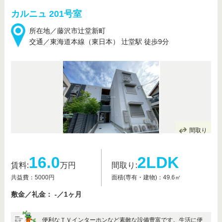
カルニュ 201号室
所在地／藤沢市辻堂新町
交通／東海道本線（東日本） 辻堂駅 徒歩9分
間取り
16.0
2LDK
賃料:
万円
間取り:
共益費：5000円
面積(専有・建物)：49.6㎡
敷金／礼金： -／1ヶ月
便利なＴＶインターホンなど素敵な設備豊富です。生活に便