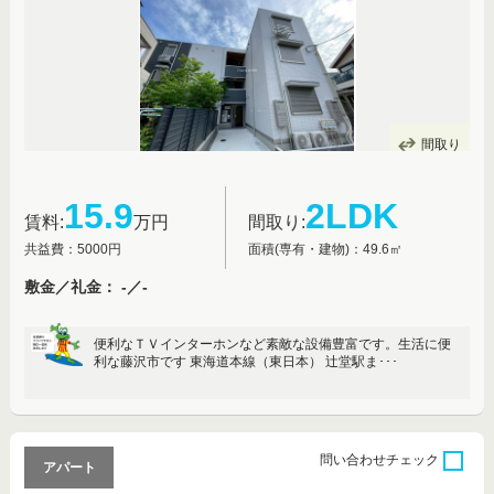
間取り
15.9
2LDK
賃料:
万円
間取り:
共益費：5000円
面積(専有・建物)：49.6㎡
敷金／礼金： -／-
便利なＴＶインターホンなど素敵な設備豊富です。生活に便
利な藤沢市です 東海道本線（東日本） 辻堂駅ま･･･
問い合わせ
チェック
アパート