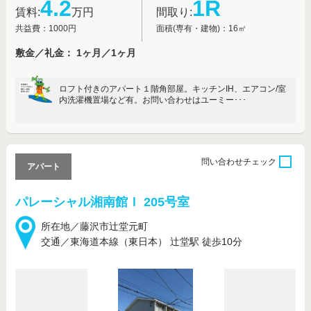
4.2
1R
賃料:
万円
間取り:
共益費：1000円
面積(専有・建物)：16㎡
敷金／礼金： 1ヶ月／1ヶ月
ロフト付きのアパート１階角部屋。キッチンIH、エアコン/室
内洗濯機置場など有。お問い合わせはユーミー･･･
問い合わせ
チェック
アパート
パレーシャル湘南館Ｉ 205号室
所在地／藤沢市辻堂元町
交通／東海道本線（東日本） 辻堂駅 徒歩10分