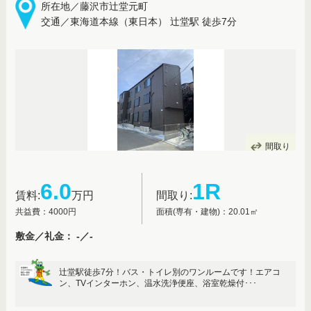
所在地／藤沢市辻堂元町
交通／東海道本線（東日本） 辻堂駅 徒歩7分
間取り
6.0
1R
賃料:
万円
間取り:
共益費：4000円
面積(専有・建物)：20.01㎡
敷金／礼金： -／-
辻堂駅徒歩7分！バス・トイレ別のワンルームです！エアコ
ン、TVインターホン、温水洗浄便座、浴室乾燥付･･･