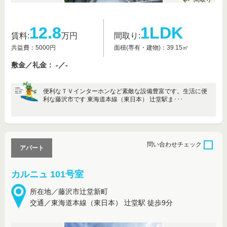
12.8
1LDK
賃料:
万円
間取り:
共益費：5000円
面積(専有・建物)：39.15㎡
敷金／礼金： -／-
便利なＴＶインターホンなど素敵な設備豊富です。生活に便
利な藤沢市です 東海道本線（東日本） 辻堂駅ま･･･
問い合わせ
チェック
アパート
カルニュ 101号室
所在地／藤沢市辻堂新町
交通／東海道本線（東日本） 辻堂駅 徒歩9分