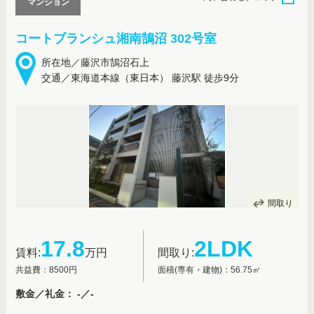
マンション
コートブランシュ湘南鵠沼 302号室
所在地／藤沢市鵠沼石上
交通／東海道本線（東日本） 藤沢駅 徒歩9分
間取り
17.8
2LDK
賃料:
万円
間取り:
共益費：8500円
面積(専有・建物)：56.75㎡
敷金／礼金： -／-