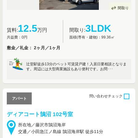
間取り
12.5
3LDK
賃料:
万円
間取り:
共益費：0円
面積(専有・建物)：99.36㎡
敷金／礼金： 2ヶ月／1ヶ月
辻堂駅徒歩13分のペット可賃貸戸建！入居日要相談となりま
す。周辺には大型商業施設もあり便利です。お問･･･
問い合わせ
チェック
アパート
ディアコート鵠沼 102号室
所在地／藤沢市鵠沼海岸
交通／小田急江ノ島線 鵠沼海岸駅 徒歩11分