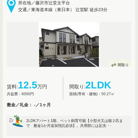
所在地／藤沢市辻堂太平台
交通／東海道本線（東日本） 辻堂駅 徒歩23分
間取り
12.5
2LDK
賃料:
万円
間取り:
共益費：6000円
面積(専有・建物)：50.27㎡
敷金／礼金： -／1ヶ月
2LDKアパート1階。ペット飼育可能【小型犬又は猫２匹ま
で 敷金1か月追加預託必須】。共用部には足洗･･･