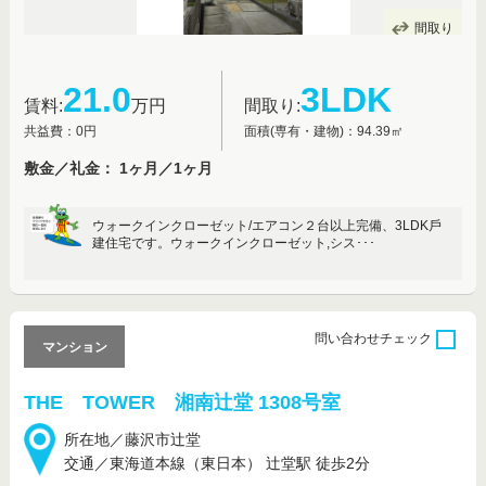
間取り
21.0
3LDK
賃料:
万円
間取り:
共益費：0円
面積(専有・建物)：94.39㎡
敷金／礼金： 1ヶ月／1ヶ月
ウォークインクローゼット/エアコン２台以上完備、3LDK戶
建住宅です。ウォークインクローゼット,シス･･･
問い合わせ
チェック
マンション
THE TOWER 湘南辻堂 1308号室
所在地／藤沢市辻堂
交通／東海道本線（東日本） 辻堂駅 徒歩2分