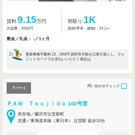
9.15
1K
賃料:
万円
間取り:
共益費：3500円
面積(専有・建物)：33.2㎡
敷金／礼金： -／1ヶ月
更新事務手数料 22，000円 賃料等月額を口座引落とし、クレ
ジットカードでお支払いいただく場合は、･･･
問い合わせ
チェック
アパート
ＰＡＷ Ｔｓｕｊｉｄｏ 102号室
所在地／藤沢市辻堂新町
交通／東海道本線（東日本） 辻堂駅 徒歩10分