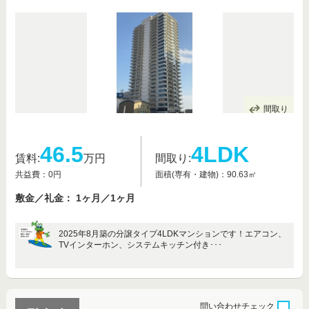
間取り
46.5
4LDK
賃料:
万円
間取り:
共益費：0円
面積(専有・建物)：90.63㎡
敷金／礼金： 1ヶ月／1ヶ月
2025年8月築の分譲タイプ4LDKマンションです！エアコン、
TVインターホン、システムキッチン付き･･･
問い合わせ
チェック