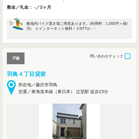
敷金／礼金： -／2ヶ月
敷地内バイク置き場ご用意あります。(利用料：1,000円＋税/
月) ☆インターネット無料！※NTTか･･･
問い合わせ
チェック
戸建
羽鳥４丁目貸家
所在地／藤沢市羽鳥
交通／東海道本線（東日本） 辻堂駅 徒歩23分