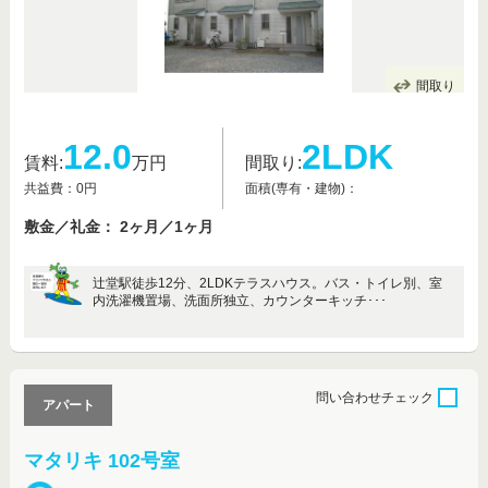
間取り
12.0
2LDK
賃料:
万円
間取り:
共益費：0円
面積(専有・建物)：
敷金／礼金： 2ヶ月／1ヶ月
辻堂駅徒歩12分、2LDKテラスハウス。バス・トイレ別、室
内洗濯機置場、洗面所独立、カウンターキッチ･･･
問い合わせ
チェック
アパート
マタリキ 102号室