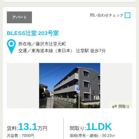
問い合わせ
チェック
アパート
BLESS辻堂 203号室
所在地／藤沢市辻堂元町
交通／東海道本線（東日本） 辻堂駅 徒歩7分
間取り
13.1
1LDK
賃料:
万円
間取り:
共益費：7000円
面積(専有・建物)：50.23㎡