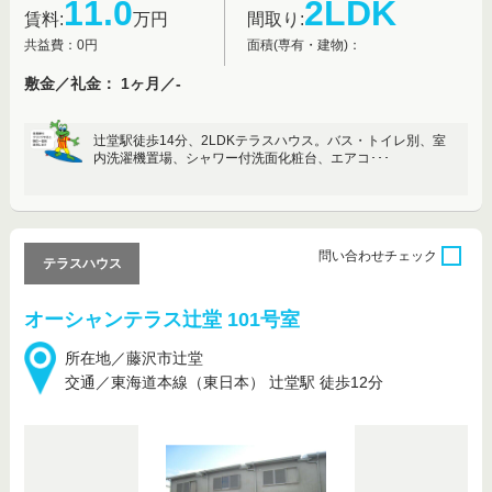
11.0
2LDK
賃料:
万円
間取り:
共益費：0円
面積(専有・建物)：
敷金／礼金： 1ヶ月／-
辻堂駅徒歩14分、2LDKテラスハウス。バス・トイレ別、室
内洗濯機置場、シャワー付洗面化粧台、エアコ･･･
問い合わせ
チェック
テラスハウス
オーシャンテラス辻堂 101号室
所在地／藤沢市辻堂
交通／東海道本線（東日本） 辻堂駅 徒歩12分