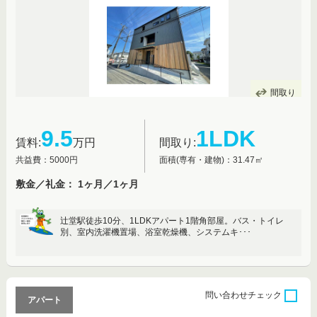
間取り
9.5
1LDK
賃料:
万円
間取り:
共益費：5000円
面積(専有・建物)：31.47㎡
敷金／礼金： 1ヶ月／1ヶ月
辻堂駅徒歩10分、1LDKアパート1階角部屋。バス・トイレ
別、室内洗濯機置場、浴室乾燥機、システムキ･･･
問い合わせ
チェック
アパート