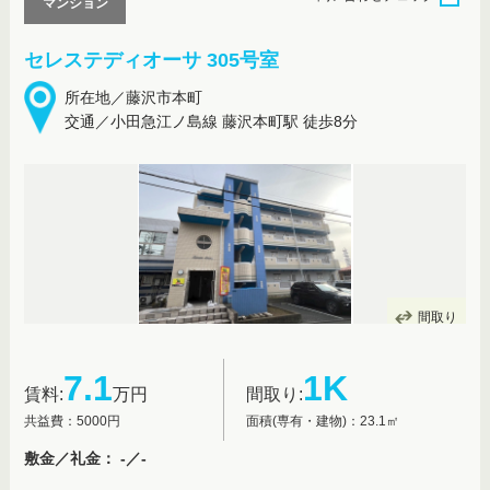
マンション
セレステディオーサ 305号室
所在地／藤沢市本町
交通／小田急江ノ島線 藤沢本町駅 徒歩8分
間取り
7.1
1K
賃料:
万円
間取り:
共益費：5000円
面積(専有・建物)：23.1㎡
敷金／礼金： -／-