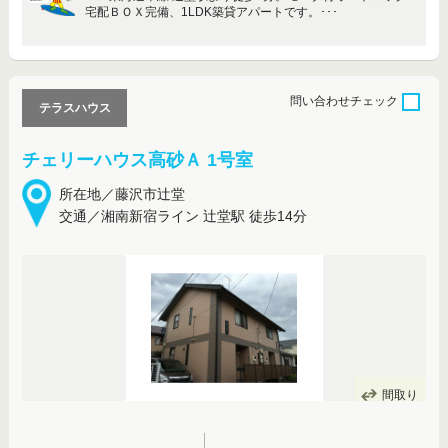
宅配ＢＯＸ完備、1LDK築貸アパートです。･･･
問い合わせ
チェック
テラスハウス
チェリーハウス高砂Ａ 1号室
所在地／藤沢市辻堂
交通／湘南新宿ライン 辻堂駅 徒歩14分
間取り