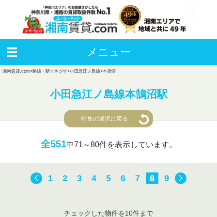
メニュー
湘南賃貸.com
>
路線・駅でさがす
>
小田急江ノ島線
>
本鵠沼
小田急江ノ島線本鵠沼駅
特集の選択に戻る
全551
中
71～80件を表示しています。
1
2
3
4
5
6
7
8
9
チェックした物件を10件まで