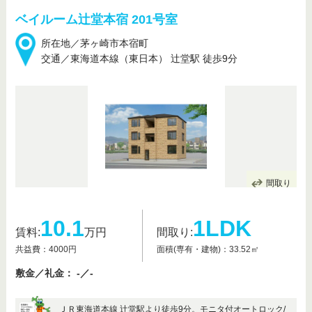
ベイルーム辻堂本宿 201号室
所在地／茅ヶ崎市本宿町
交通／東海道本線（東日本） 辻堂駅 徒歩9分
間取り
10.1
1LDK
賃料:
万円
間取り:
共益費：4000円
面積(専有・建物)：33.52㎡
敷金／礼金： -／-
ＪＲ東海道本線 辻堂駅より徒歩9分。モニタ付オートロック/