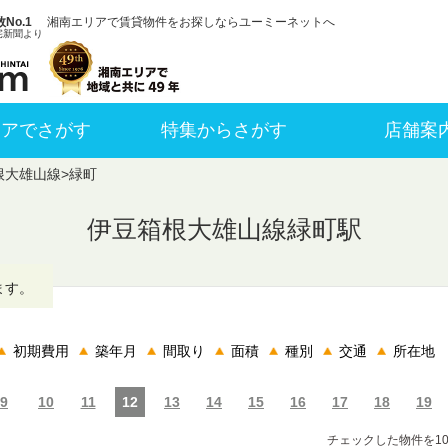
No.1
湘南エリアで賃貸物件をお探しならユーミーネットへ
宅新聞より
リアでさがす
特集からさがす
店舗案
根大雄山線
>
緑町
伊豆箱根大雄山線緑町駅
ます。
初期費用
築年月
間取り
面積
種別
交通
所在地
9
10
11
12
13
14
15
16
17
18
19
チェックした物件を1