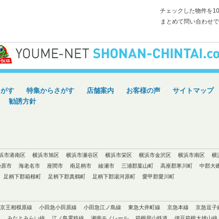
チェックした物件を1
まとめて問い合わせで
さがす
特集からさがす
店舗案内
お客様の声
サイトマップ
勧誘方針
浜市港南区
横浜市旭区
横浜市瀬谷区
横浜市栄区
横浜市金沢区
横浜市南区
横
勢原市
海老名市
座間市
南足柄市
綾瀬市
三浦郡葉山町
高座郡寒川町
中郡大
足柄下郡箱根町
足柄下郡真鶴町
足柄下郡湯河原町
愛甲郡愛川町
京王相模原線
小田急小田原線
小田急江ノ島線
東急大井町線
京急本線
京急逗子
ン
みなとみらい線
江ノ島電鉄線
湘南モノレール
箱根登山鉄道
伊豆箱根大雄山線