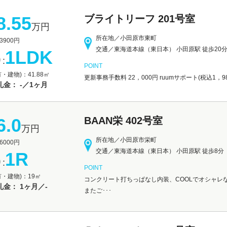
8.55
ブライトリーフ 201号室
万円
所在地／小田原市東町
900円
交通／東海道本線（東日本） 小田原駅 徒歩20
1LDK
:
POINT
・建物)：41.88㎡
更新事務手数料 22，000円 ruumサポート(税込1，
金： -／1ヶ月
6.0
BAAN栄 402号室
万円
所在地／小田原市栄町
000円
交通／東海道本線（東日本） 小田原駅 徒歩8分
1R
:
POINT
有・建物)：19㎡
コンクリート打ちっぱなし内装、COOLでオシャレ
金： 1ヶ月／-
またご･･･