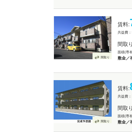
賃料:
共益費：5
間取り
面積(専有
間取り
敷金／礼
賃料:
共益費：3
間取り
面積(専有
間取り
敷金／礼