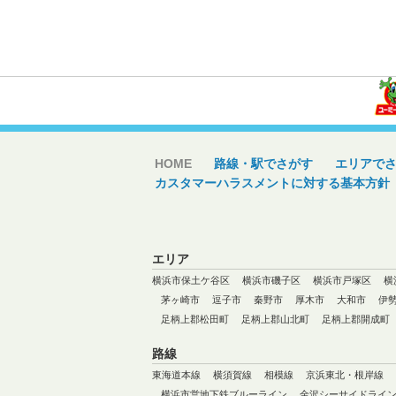
HOME
路線・駅でさがす
エリアで
カスタマーハラスメントに対する基本方針
エリア
横浜市保土ケ谷区
横浜市磯子区
横浜市戸塚区
横
茅ヶ崎市
逗子市
秦野市
厚木市
大和市
伊
足柄上郡松田町
足柄上郡山北町
足柄上郡開成町
路線
東海道本線
横須賀線
相模線
京浜東北・根岸線
横浜市営地下鉄ブルーライン
金沢シーサイドライ