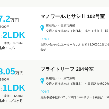
7.2
マノワール.ヒサシⅡ 102号室
万円
所在地／小田原市寿町
000円
交通／東海道本線（東日本） 鴨宮（神奈川）駅 
2LDK
:
POINT
・建物)：57.93㎡
お問い合わせはユーミーらいふまで！LDK10.1帖
金： -／-
収納･･･
8.05
ブライトリーフ 204号室
万円
所在地／小田原市東町
900円
交通／東海道本線（東日本） 小田原駅 徒歩20
1LDK
:
POINT
・建物)：42.38㎡
更新事務手数料 22，000円 ruumサポート(税込1，
金： -／1ヶ月