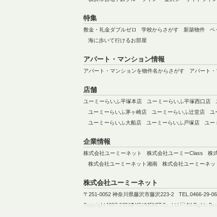
特集
敷金・礼金ダブルゼロ
学校からさがす
新築物件
ペ
海に歩いて行けるお部屋
アパート・マンション情報
アパート・マンションを物件名からさがす
アパート・
店舗
ユーミーらいふ平塚本店
ユーミーらいふ平塚西口店
ユーミーらいふ茅ヶ崎店
ユーミーらいふ辻堂店
ユ
ユーミーらいふ大船店
ユーミーらいふ戸塚店
ユー
企業情報
株式会社ユーミーネット
株式会社ユーミーClass
株
株式会社ユーミーネット湘南
株式会社ユーミーネッ
株式会社ユーミーネット
〒251-0052 神奈川県藤沢市藤沢223-2
TEL.0466-29-0
Copyright 1997-2026© YOUMENET Co., Ltd. All Rights Res