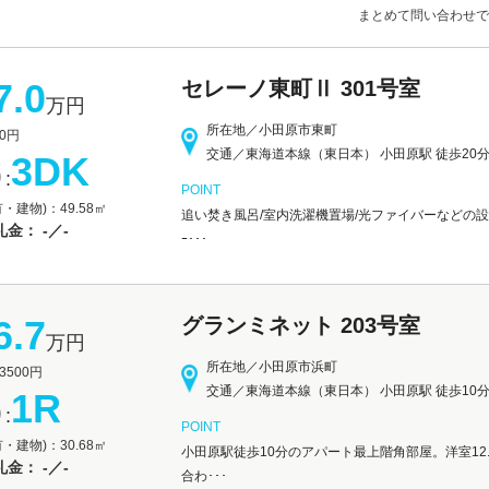
まとめて問い合わせで
7.0
セレーノ東町Ⅱ 301号室
万円
所在地／小田原市東町
0円
交通／東海道本線（東日本） 小田原駅 徒歩20
3DK
:
POINT
・建物)：49.58㎡
追い焚き風呂/室内洗濯機置場/光ファイバーなどの設
金： -／-
ｰ･･･
6.7
グランミネット 203号室
万円
所在地／小田原市浜町
500円
交通／東海道本線（東日本） 小田原駅 徒歩10
1R
:
POINT
・建物)：30.68㎡
小田原駅徒歩10分のアパート最上階角部屋。洋室1
金： -／-
合わ･･･