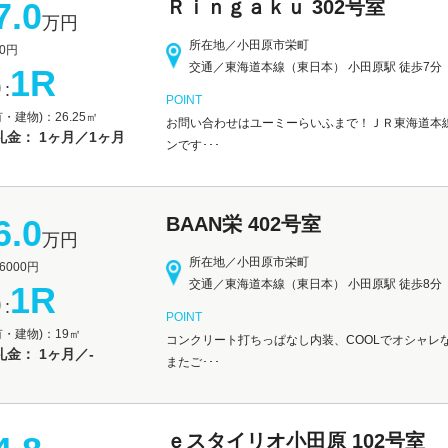
7.0
Ｒｉｎｇａｋｕ 302号室
万円
所在地／小田原市栄町
0円
交通／東海道本線（東日本） 小田原駅 徒歩7分
1R
:
POINT
・建物)：26.25㎡
お問い合わせはユーミーらいふまで！ＪＲ東海道本線
礼金： 1ヶ月／1ヶ月
ンです･･･
6.0
BAAN栄 402号室
万円
所在地／小田原市栄町
000円
交通／東海道本線（東日本） 小田原駅 徒歩8分
1R
:
POINT
有・建物)：19㎡
コンクリート打ちっぱなし内装、COOLでオシャレ
金： 1ヶ月／-
またご･･･
ｅスタイリオ小田原 102号室