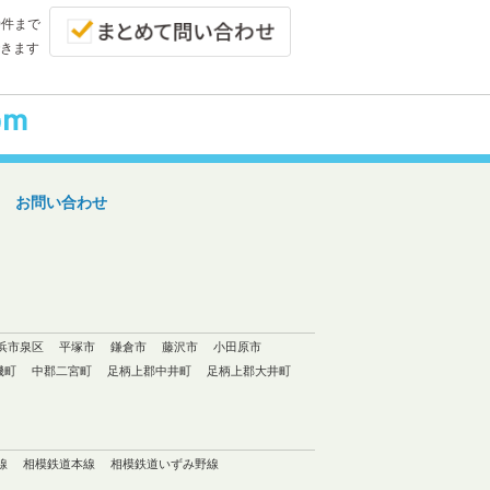
0件まで
きます
お問い合わせ
浜市泉区
平塚市
鎌倉市
藤沢市
小田原市
磯町
中郡二宮町
足柄上郡中井町
足柄上郡大井町
線
相模鉄道本線
相模鉄道いずみ野線