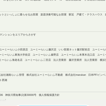
ットといっしょに暮らせるお部屋
楽器演奏可能なお部屋
駅近
戸建て・テラスハウス
マンションをエリアからさがす
ユーミーらいふ小田原店
ユーミーらいふ藤沢店
いい部屋ネット藤沢駅前店
ユーミーら
ーミーらいふ東海大学前店
ユーミーらいふ秦野店
ユーミーらいふ本厚木北口店
ユーミ
ミーらいふ海老名店
ユーミーらいふ二宮店
法人営業部 藤沢営業所
法人営業部 横浜
式会社湘南らいふ管理
株式会社ユーミーらいふ不動産
株式会社marukan
日本PFIイン
ト西湘
606
神奈川県知事(2)第30000号
個人情報保護方針
erved.