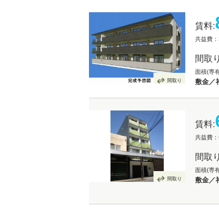
賃料:
共益費：3
間取り
面積(専有
間取り
敷金／礼
賃料:
共益費：6
間取り
面積(専
間取り
敷金／礼