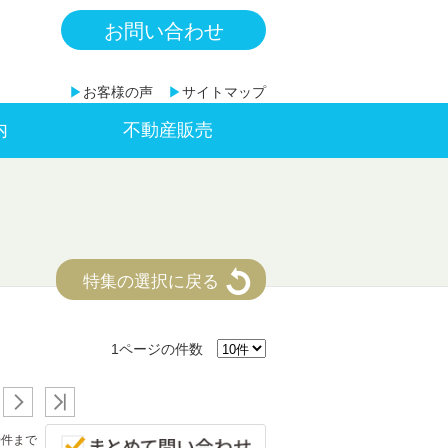
お問い合わせ
▶
お客様の声
▶
サイトマップ
内
不動産販売
特集の選択に戻る
1ページの件数
0件まで