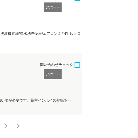
アパート
分
洗濯機置場/温水洗浄便座/エアコン２台以上/クロ
問い合わせ
チェック
アパート
分
，980円)が必要です。貸主インボイス登録あ･･･