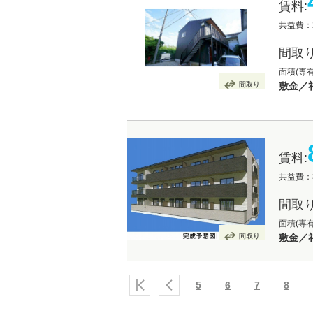
賃料:
共益費：2
間取り
面積(専
間取り
敷金／礼
賃料:
共益費：3
間取り
面積(専有
間取り
敷金／礼
5
6
7
8