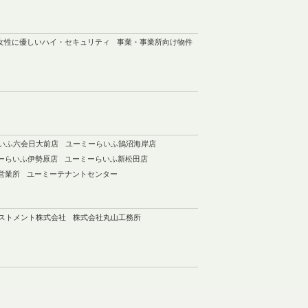
女性に優しいハイ・セキュリティ
事業・事業所向け物件
いふ六会日大前店
ユーミーらいふ鵠沼海岸店
ーらいふ伊勢原店
ユーミーらいふ新松田店
営業所
ユーミーテナントセンター
ベストメント株式会社
株式会社丸山工務所