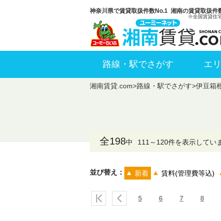
神奈川県で賃貸取扱件数No.1 湘南の賃貸取扱件数
※全国賃貸住
路線・駅でさがす
エ
湘南賃貸.com
>
路線・駅でさがす
>
伊豆箱
全198
中
111～120件を表示してい
並び替え：
新着
賃料(管理費等込)
5
6
7
8