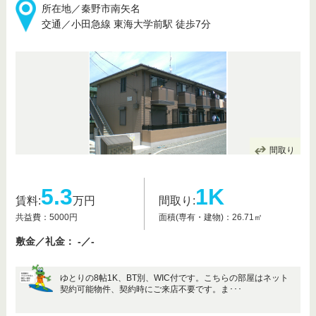
所在地／秦野市南矢名
交通／小田急線 東海大学前駅 徒歩7分
間取り
5.3
1K
賃料:
万円
間取り:
共益費：5000円
面積(専有・建物)：26.71㎡
敷金／礼金： -／-
ゆとりの8帖1K、BT別、WIC付です。こちらの部屋はネット
契約可能物件、契約時にご来店不要です。ま･･･