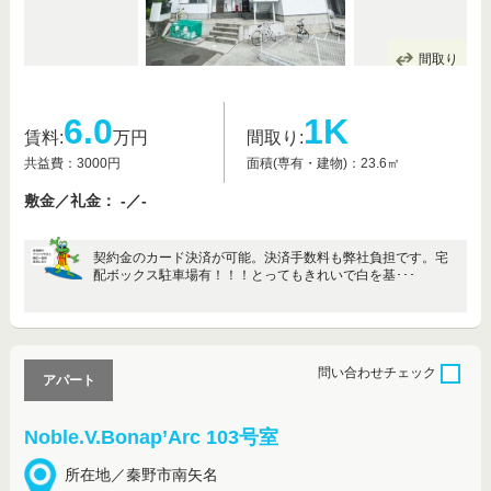
間取り
6.0
1K
賃料:
万円
間取り:
共益費：3000円
面積(専有・建物)：23.6㎡
敷金／礼金： -／-
契約金のカード決済が可能。決済手数料も弊社負担です。宅
配ボックス駐車場有！！！とってもきれいで白を基･･･
問い合わせ
チェック
アパート
Noble.V.Bonap’Arc 103号室
所在地／秦野市南矢名