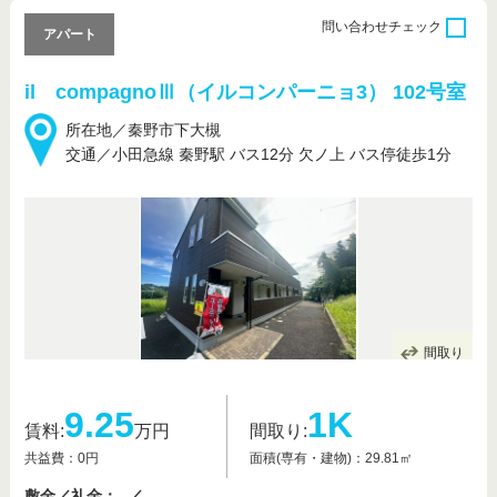
問い合わせ
チェック
アパート
il compagnoⅢ（イルコンパーニョ3） 102号室
所在地／秦野市下大槻
交通／小田急線 秦野駅 バス12分 欠ノ上 バス停徒歩1分
間取り
9.25
1K
賃料:
万円
間取り:
共益費：0円
面積(専有・建物)：29.81㎡
敷金／礼金： -／-