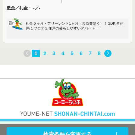
敷金／礼金： -／-
礼金０ヶ月・フリーレント1ヶ月（共益費除く）！ 2DK 角住
戸/１フロア２住戸の暮らしやすいアパート･･･
1
2
3
4
5
6
7
8
検索条件を変更する