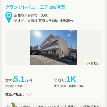
グランソレイユ 二子 202号室
所在地／秦野市下大槻
交通／小田急線 東海大学前駅 徒歩20分
間取り
5.1
1K
賃料:
万円
間取り:
共益費：5000円
面積(専有・建物)：28㎡
敷金／礼金： -／-
礼金無し・フリーレント1ヶ月（共益費除く）・初回保証料無