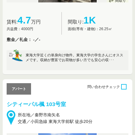
間取り
4.7
1K
賃料:
万円
間取り:
共益費：4000円
面積(専有・建物)：26.25㎡
敷金／礼金： -／-
東海大学近くの単身向け物件。東海大学の学生さんにオスス
メです。収納が豊富でお荷物が多い方でも安心の収･･･
問い合わせ
チェック
アパート
シティーパル楓 103号室
所在地／秦野市南矢名
交通／小田急線 東海大学前駅 徒歩20分