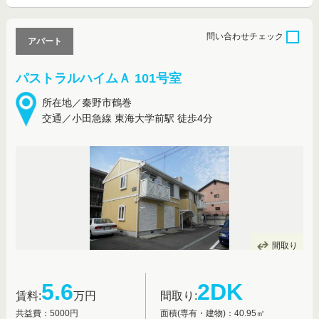
問い合わせ
チェック
アパート
パストラルハイムＡ 101号室
所在地／秦野市鶴巻
交通／小田急線 東海大学前駅 徒歩4分
間取り
5.6
2DK
賃料:
万円
間取り:
共益費：5000円
面積(専有・建物)：40.95㎡