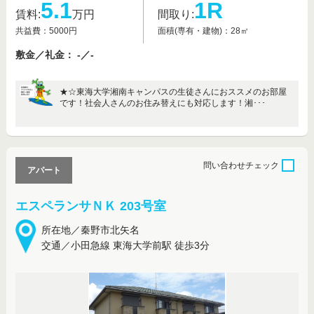
5.1
1R
賃料:
万円
間取り:
共益費：5000円
面積(専有・建物)：28㎡
敷金／礼金： -／-
★☆東海大学湘南キャンパスの生徒さんにおススメのお部屋
です！社会人さんのお住み替えにも対応します！湘･･･
問い合わせ
チェック
アパート
エスペランサＮＫ 203号室
所在地／秦野市北矢名
交通／小田急線 東海大学前駅 徒歩3分