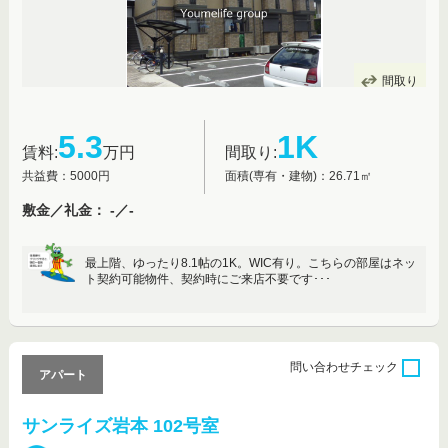
間取り
5.3
1K
賃料:
万円
間取り:
共益費：5000円
面積(専有・建物)：26.71㎡
敷金／礼金： -／-
最上階、ゆったり8.1帖の1K。WIC有り。こちらの部屋はネッ
ト契約可能物件、契約時にご来店不要です･･･
問い合わせ
チェック
アパート
サンライズ岩本 102号室