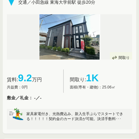
交通／小田急線 東海大学前駅 徒歩20分
間取り
9.2
1K
賃料:
万円
間取り:
共益費：0円
面積(専有・建物)：25.06㎡
敷金／礼金： -／-
家具家電付き、光熱費込み、新入生手ぶらでスタートでき
る！！！！！契約金のカード決済が可能。決済手数料･･･