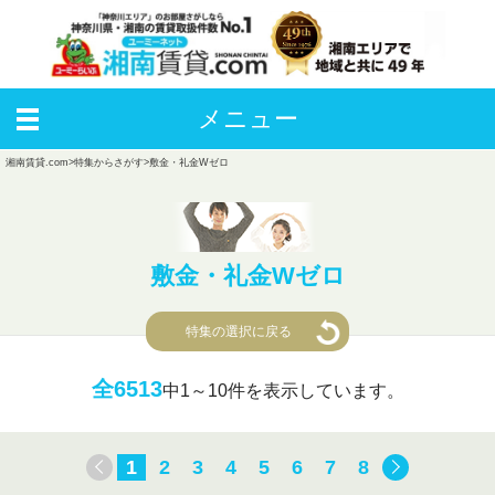
メニュー
湘南賃貸.com
>
特集からさがす
>
敷金・礼金Wゼロ
敷金・礼金Wゼロ
特集の選択に戻る
全6513
中
1～10件を表示しています。
1
2
3
4
5
6
7
8