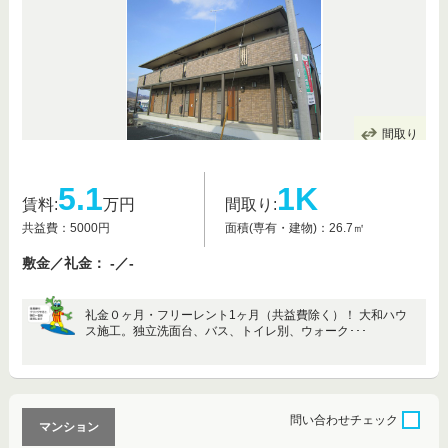
間取り
5.1
1K
賃料:
万円
間取り:
共益費：5000円
面積(専有・建物)：26.7㎡
敷金／礼金： -／-
礼金０ヶ月・フリーレント1ヶ月（共益費除く）！ 大和ハウ
ス施工。独立洗面台、バス、トイレ別、ウォーク･･･
問い合わせ
チェック
マンション