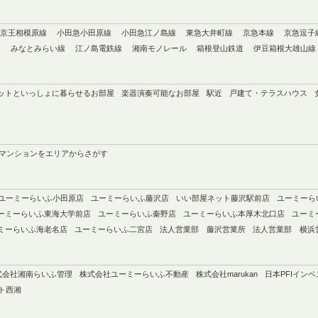
京王相模原線
小田急小田原線
小田急江ノ島線
東急大井町線
京急本線
京急逗子
ン
みなとみらい線
江ノ島電鉄線
湘南モノレール
箱根登山鉄道
伊豆箱根大雄山線
ットといっしょに暮らせるお部屋
楽器演奏可能なお部屋
駅近
戸建て・テラスハウス
マンションをエリアからさがす
ユーミーらいふ小田原店
ユーミーらいふ藤沢店
いい部屋ネット藤沢駅前店
ユーミーら
ーミーらいふ東海大学前店
ユーミーらいふ秦野店
ユーミーらいふ本厚木北口店
ユーミ
ミーらいふ海老名店
ユーミーらいふ二宮店
法人営業部 藤沢営業所
法人営業部 横浜
式会社湘南らいふ管理
株式会社ユーミーらいふ不動産
株式会社marukan
日本PFIイン
ト西湘