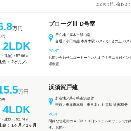
まとめて問い合わせで
6.8
プローグⅢ D号室
万円
所在地／厚木市飯山南
0円
交通／小田急線 本厚木駅 バス20分 台の上 バス
2LDK
:
POINT
・建物)：57.96㎡
お問い合わせはユーミーらいふまで！モニタ付インタ
金： 2ヶ月／-
濯機置･･･
15.5
浜須賀戸建
万円
所在地／茅ヶ崎市浜須賀
0円
交通／東海道本線（東日本） 辻堂駅 徒歩35分
4LDK
:
POINT
・建物)：92.74㎡
閑静な住宅街の４LDK！３口システムキッチンでお
礼金： 1ヶ月／1ヶ月
す。お問･･･