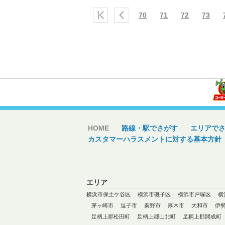
70
71
72
73
HOME
路線・駅でさがす
エリアで
カスタマーハラスメントに対する基本方針
エリア
横浜市保土ケ谷区
横浜市磯子区
横浜市戸塚区
横
茅ヶ崎市
逗子市
秦野市
厚木市
大和市
伊
足柄上郡松田町
足柄上郡山北町
足柄上郡開成町