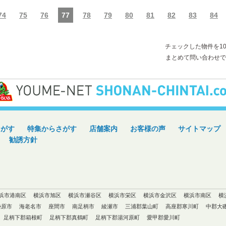
74
75
76
77
78
79
80
81
82
83
84
チェックした物件を1
まとめて問い合わせで
さがす
特集からさがす
店舗案内
お客様の声
サイトマップ
勧誘方針
浜市港南区
横浜市旭区
横浜市瀬谷区
横浜市栄区
横浜市金沢区
横浜市南区
横
勢原市
海老名市
座間市
南足柄市
綾瀬市
三浦郡葉山町
高座郡寒川町
中郡大
足柄下郡箱根町
足柄下郡真鶴町
足柄下郡湯河原町
愛甲郡愛川町