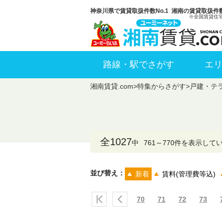
神奈川県で賃貸取扱件数No.1 湘南の賃貸取扱件数
※全国賃貸住
路線・駅でさがす
エ
湘南賃貸.com
>
特集からさがす
>
戸建・テ
全1027
中
761～770件を表示して
並び替え：
新着
賃料(管理費等込)
70
71
72
73