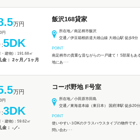
8.5
飯沢168貸家
万円
所在地／南足柄市飯沢
0円
交通／伊豆箱根鉄道大雄山線 大雄山駅 徒歩9分
5DK
:
POINT
・建物)：191.68㎡
南足柄市の貴重な昔ながらの一戸建て！ 5部屋もあ
礼金： 2ヶ月／1ヶ月
地にあ･･･
5.5
コーポ野地 F号室
万円
所在地／小田原市田島
0円
交通／東海道本線（東日本） 国府津駅 徒歩20
3DK
:
POINT
・建物)：59.62㎡
使いやすい３DKのテラスハウスタイプの物件です。
金： -／-
問い合わ･･･