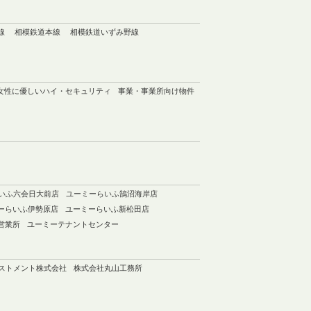
線
相模鉄道本線
相模鉄道いずみ野線
女性に優しいハイ・セキュリティ
事業・事業所向け物件
いふ六会日大前店
ユーミーらいふ鵠沼海岸店
ーらいふ伊勢原店
ユーミーらいふ新松田店
営業所
ユーミーテナントセンター
ベストメント株式会社
株式会社丸山工務所