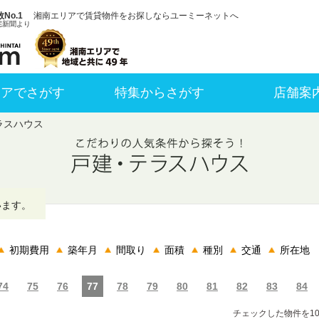
No.1
湘南エリアで賃貸物件をお探しならユーミーネットへ
宅新聞より
リアでさがす
特集からさがす
店舗案
ラスハウス
います。
初期費用
築年月
間取り
面積
種別
交通
所在地
74
75
76
77
78
79
80
81
82
83
84
チェックした物件を1