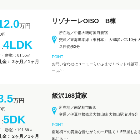
12.0
リゾナーレOISO B棟
万円
所在地／中郡大磯町国府新宿
0円
交通／東海道本線（東日本） 大磯駅 バス10分 
4LDK
:
ス停徒歩2分
・建物)：81.56㎡
POINT
礼金： 2ヶ月／1ヶ月
お問い合わせはユーミーらいふまで！ペット相談可、
ース/･･･
8.5
飯沢168貸家
万円
所在地／南足柄市飯沢
0円
交通／伊豆箱根鉄道大雄山線 大雄山駅 徒歩9分
5DK
:
POINT
・建物)：191.68㎡
南足柄市の貴重な昔ながらの一戸建て！ 5部屋もあ
礼金： 2ヶ月／1ヶ月
地にあ･･･