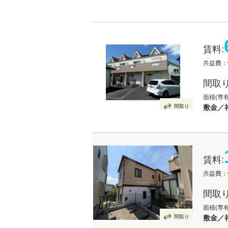
賃料:
共益費：
間取り
面積(専有
間取り
敷金／礼
賃料:
共益費：
間取り
面積(専有
間取り
敷金／