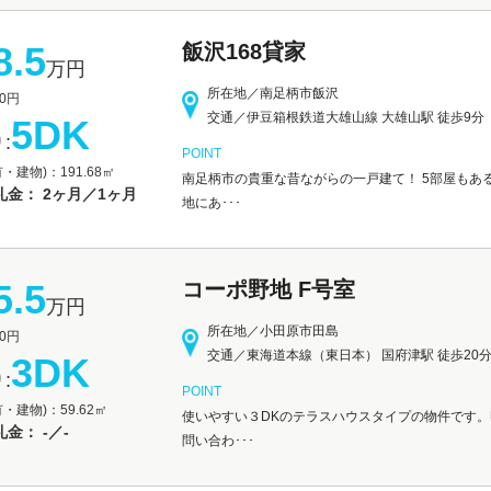
8.5
飯沢168貸家
万円
所在地／南足柄市飯沢
0円
交通／伊豆箱根鉄道大雄山線 大雄山駅 徒歩9分
5DK
:
POINT
・建物)：191.68㎡
南足柄市の貴重な昔ながらの一戸建て！ 5部屋もあ
礼金： 2ヶ月／1ヶ月
地にあ･･･
5.5
コーポ野地 F号室
万円
所在地／小田原市田島
0円
交通／東海道本線（東日本） 国府津駅 徒歩20
3DK
:
POINT
・建物)：59.62㎡
使いやすい３DKのテラスハウスタイプの物件です。
金： -／-
問い合わ･･･