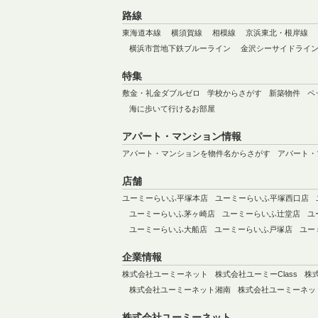
路線
東海道本線
横須賀線
相模線
京浜東北・根岸線
横浜市営地下鉄ブルーライン
金沢シーサイドライ
特集
敷金・礼金ダブルゼロ
学校からさがす
新築物件
ペ
海に歩いて行けるお部屋
アパート・マンション情報
アパート・マンションを物件名からさがす
アパート・
店舗
ユーミーらいふ平塚本店
ユーミーらいふ平塚西口店
ユーミーらいふ茅ヶ崎店
ユーミーらいふ辻堂店
ユ
ユーミーらいふ大船店
ユーミーらいふ戸塚店
ユー
企業情報
株式会社ユーミーネット
株式会社ユーミーClass
株
株式会社ユーミーネット湘南
株式会社ユーミーネッ
株式会社ユーミーネット