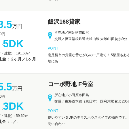
8.5
飯沢168貸家
万円
所在地／南足柄市飯沢
0円
交通／伊豆箱根鉄道大雄山線 大雄山駅 徒歩9分
5DK
:
POINT
・建物)：191.68㎡
南足柄市の貴重な昔ながらの一戸建て！ 5部屋もあ
礼金： 2ヶ月／1ヶ月
地にあ･･･
5.5
コーポ野地 F号室
万円
所在地／小田原市田島
0円
交通／東海道本線（東日本） 国府津駅 徒歩20
3DK
:
POINT
・建物)：59.62㎡
使いやすい３DKのテラスハウスタイプの物件です。
金： -／-
問い合わ･･･