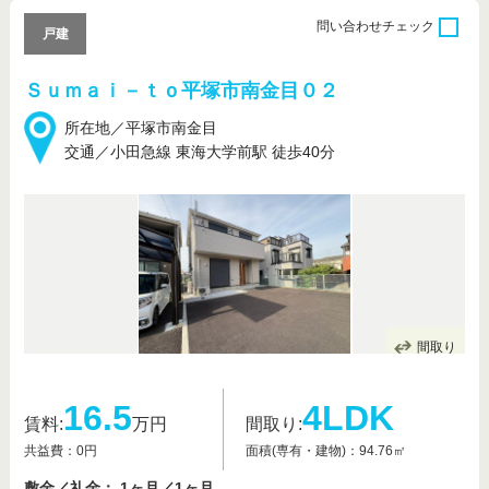
問い合わせ
チェック
戸建
Ｓｕｍａｉ－ｔｏ平塚市南金目０２
所在地／平塚市南金目
交通／小田急線 東海大学前駅 徒歩40分
間取り
16.5
4LDK
賃料:
万円
間取り:
共益費：0円
面積(専有・建物)：94.76㎡
敷金／礼金： 1ヶ月／1ヶ月