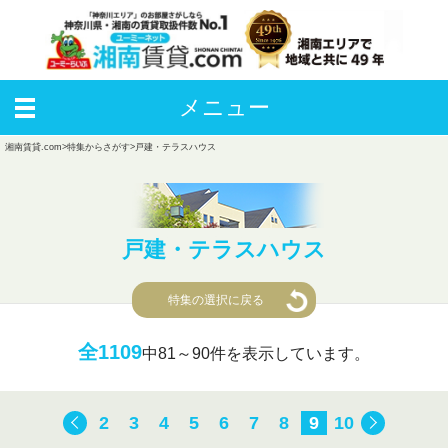
メニュー
湘南賃貸.com
>
特集からさがす
>
戸建・テラスハウス
戸建・テラスハウス
特集の選択に戻る
全1109
中
81～90件を表示しています。
2
3
4
5
6
7
8
9
10