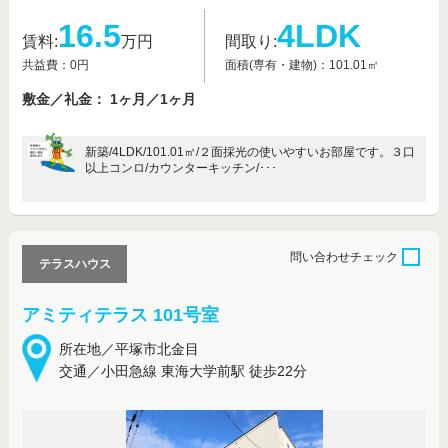
16.5
4LDK
賃料:
万円
間取り:
共益費：0円
面積(専有・建物)：101.01㎡
敷金／礼金： 1ヶ月／1ヶ月
新築/4LDK/101.01㎡/２面採光の使いやすいお部屋です。３口
以上コンロ/カウンターキッチン/･･･
問い合わせ
チェック
テラスハウス
アミティテラス 101号室
所在地／平塚市北金目
交通／小田急線 東海大学前駅 徒歩22分