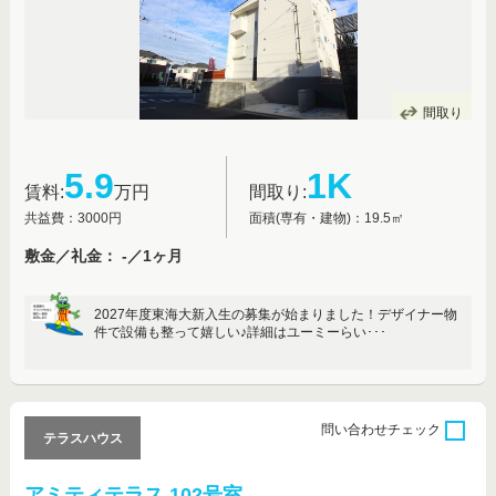
間取り
5.9
1K
賃料:
万円
間取り:
共益費：3000円
面積(専有・建物)：19.5㎡
敷金／礼金： -／1ヶ月
2027年度東海大新入生の募集が始まりました！デザイナー物
件で設備も整って嬉しい♪詳細はユーミーらい･･･
問い合わせ
チェック
テラスハウス
アミティテラス 102号室