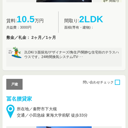
間取り
10.5
2LDK
賃料:
万円
間取り:
共益費：3000円
面積(専有・建物)：
敷金／礼金： 2ヶ月／1ヶ月
2LDK/３面採光/デザイナーズ/角住戸/閑静な住宅街のテラスハ
ウスです。24時間換気システム/TV･･･
問い合わせ
チェック
戸建
冨名腰貸家
所在地／秦野市下大槻
交通／小田急線 東海大学前駅 徒歩33分