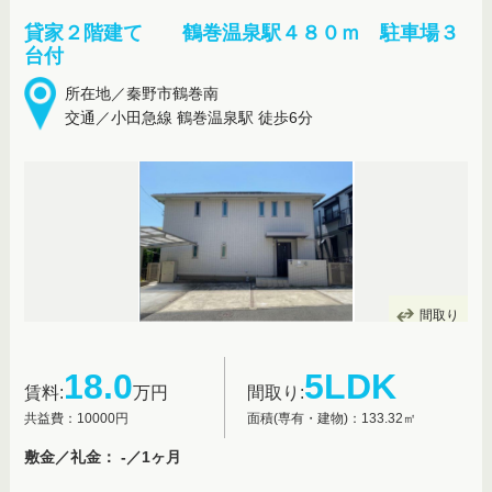
貸家２階建て 鶴巻温泉駅４８０ｍ 駐車場３
台付
所在地／秦野市鶴巻南
交通／小田急線 鶴巻温泉駅 徒歩6分
間取り
18.0
5LDK
賃料:
万円
間取り:
共益費：10000円
面積(専有・建物)：133.32㎡
敷金／礼金： -／1ヶ月