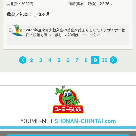
共益費：3000円
面積(専有・建物)：22.36㎡
敷金／礼金： -／1ヶ月
2027年度東海大新入生の募集が始まりました！デザイナー物
件で設備も整って嬉しい♪詳細はユーミーらい･･･
2
3
4
5
6
7
8
9
10