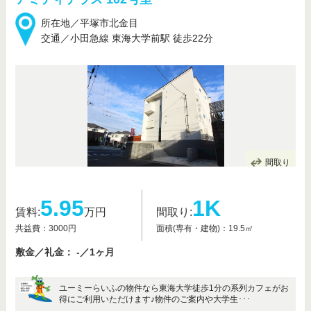
所在地／平塚市北金目
交通／小田急線 東海大学前駅 徒歩22分
間取り
5.95
1K
賃料:
万円
間取り:
共益費：3000円
面積(専有・建物)：19.5㎡
敷金／礼金： -／1ヶ月
ユーミーらいふの物件なら東海大学徒歩1分の系列カフェがお
得にご利用いただけます♪物件のご案内や大学生･･･