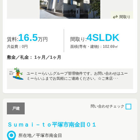
間取り
16.5
4SLDK
賃料:
万円
間取り:
共益費：0円
面積(専有・建物)：102.69㎡
敷金／礼金： 1ヶ月／1ヶ月
ユーミーらいふグループ管理物件です。お問い合わせはユー
ミーらいふまでお気軽にご連絡ください。☆ご来店･･･
問い合わせ
チェック
戸建
Ｓｕｍａｉ－ｔｏ平塚市南金目０１
所在地／平塚市南金目