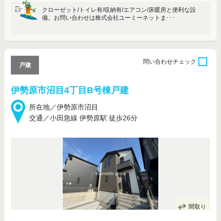
クローゼット/トイレ有/収納有/エアコン/床暖房と便利な設
備。お問い合わせは株式会社ユーミーネットま･･･
問い合わせ
チェック
戸建
伊勢原市沼目4丁目B号棟戸建
所在地／伊勢原市沼目
交通／小田急線 伊勢原駅 徒歩26分
間取り