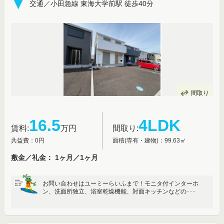
交通／小田急線 東海大学前駅 徒歩40分
間取り
16.5
4LDK
賃料:
万円
間取り:
共益費：0円
面積(専有・建物)：99.63㎡
敷金／礼金： 1ヶ月／1ヶ月
お問い合わせはユーミーらいふまで！モニタ付インターホ
ン、洗面所独立、浴室乾燥機能、対面キッチンなどの･･･