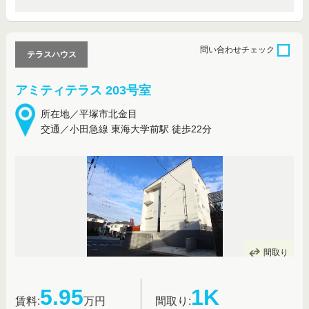
問い合わせ
チェック
テラスハウス
アミティテラス 203号室
所在地／平塚市北金目
交通／小田急線 東海大学前駅 徒歩22分
間取り
5.95
1K
賃料:
万円
間取り: