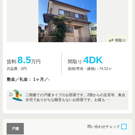
間取り
8.5
4DK
賃料:
万円
間取り:
共益費：0円
面積(専有・建物)：74.52㎡
敷金／礼金： 1ヶ月／-
二階建ての戸建タイプのお部屋です。2階からの足音等、集合
住宅でありがちな騒音もないお部屋です。お庭も･･･
問い合わせ
チェック
戸建