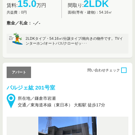
15.0
2LDK
賃料:
万円
間取り:
共益費：0円
面積(専有・建物)：54.16㎡
敷金／礼金： -／-
2LDKタイプ・54.16㎡/分譲タイプ/南向きの物件です。TVイ
ンターホン/オートバス/クローゼッ･･･
問い合わせ
チェック
アパート
パルジェ紘 201号室
所在地／鎌倉市岩瀬
交通／東海道本線（東日本） 大船駅 徒歩17分