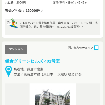
共益費：2000円
面積(専有・建物)：42.42㎡
敷金／礼金： 120000円／-
2LDKアパート最上階角部屋。南東向き、バス・トイレ別、洗
面所独立、追い焚き機能付、ガスコンロ設置可･･･
問い合わせ
チェック
マンション
鎌倉グリーンヒルズ 401号室
所在地／鎌倉市岩瀬
交通／東海道本線（東日本） 大船駅 徒歩24分