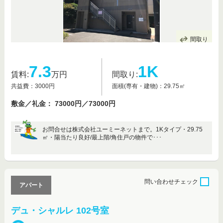
間取り
7.3
1K
賃料:
万円
間取り:
共益費：3000円
面積(専有・建物)：29.75㎡
敷金／礼金： 73000円／73000円
お問合せは株式会社ユーミーネットまで。1Kタイプ・29.75
㎡・陽当たり良好/最上階/角住戸の物件で･･･
問い合わせ
チェック
アパート
デュ・シャルレ 102号室