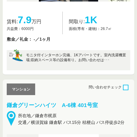
7.9
1K
賃料:
万円
間取り:
共益費：6000円
面積(専有・建物)：26.7㎡
敷金／礼金： -／1ヶ月
モニタ付インターホン完備、1Kアパートです。室内洗濯機置
場,収納スペース等の設備有り。お問い合わせは･･･
問い合わせ
チェック
マンション
鎌倉グリーンハイツ A-6棟 401号室
所在地／鎌倉市梶原
交通／横須賀線 鎌倉駅 バス15分 桔梗山 バス停徒歩2分