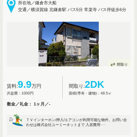
所在地／鎌倉市大船
交通／横須賀線 北鎌倉駅 バス5分 常楽寺 バス停徒歩6分
間取り
9.9
2DK
賃料:
万円
間取り:
共益費：1000円
面積(専有・建物)：48.5㎡
敷金／礼金： 1ヶ月／-
ＴＶインターホン/押入/エアコンが利用可能な物件。お問い合
わせは株式会社ユーミーネットまで 入居費用･･･