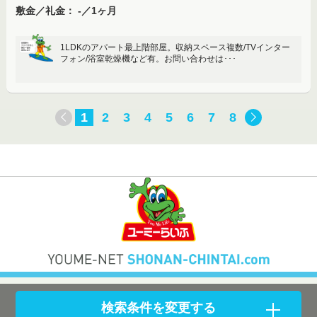
敷金／礼金： -／1ヶ月
1LDKのアパート最上階部屋。収納スペース複数/TVインター
フォン/浴室乾燥機など有。お問い合わせは･･･
1
2
3
4
5
6
7
8
検索条件を変更する