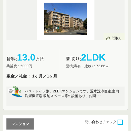
間取り
13.0
2LDK
賃料:
万円
間取り:
共益費：5000円
面積(専有・建物)：73.66㎡
敷金／礼金： 1ヶ月／1ヶ月
バス・トイレ別、2LDKマンションです。温水洗浄便座,室内
洗濯機置場,収納スペース等の設備あり。お問･･･
問い合わせ
チェック
マンション