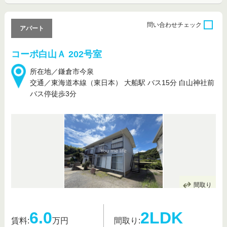
問い合わせ
チェック
アパート
コーポ白山Ａ 202号室
所在地／鎌倉市今泉
交通／東海道本線（東日本） 大船駅 バス15分 白山神社前
バス停徒歩3分
間取り
6.0
2LDK
賃料:
万円
間取り: