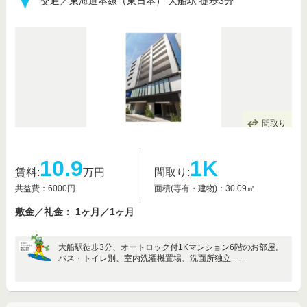
交通／東海道本線（東日本） 大船駅 徒歩3分
間取り
10.9
1K
賃料:
万円
間取り:
共益費：6000円
面積(専有・建物)：30.09㎡
敷金／礼金： 1ヶ月／1ヶ月
大船駅徒歩3分、オートロック付1Kマンション6階のお部屋。
バス・トイレ別、室内洗濯機置場、洗面所独立･･･