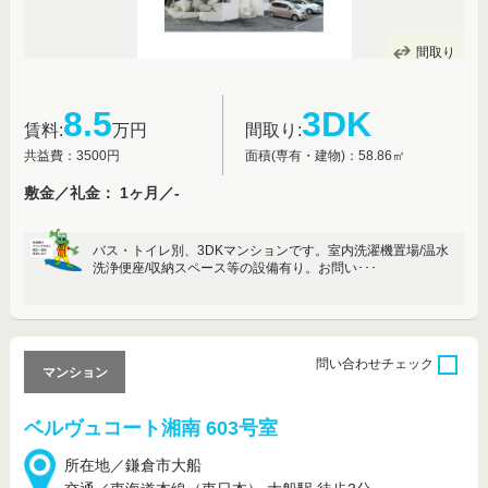
間取り
8.5
3DK
賃料:
万円
間取り:
共益費：3500円
面積(専有・建物)：58.86㎡
敷金／礼金： 1ヶ月／-
バス・トイレ別、3DKマンションです。室内洗濯機置場/温水
洗浄便座/収納スペース等の設備有り。お問い･･･
問い合わせ
チェック
マンション
ベルヴュコート湘南 603号室
所在地／鎌倉市大船