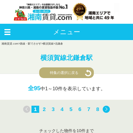
メニュー
湘南賃貸.com
>
路線・駅でさがす
>
横須賀線
>
北鎌倉
横須賀線北鎌倉駅
特集の選択に戻る
全95
中
1～10件を表示しています。
1
2
3
4
5
6
7
8
チェックした物件を10件まで