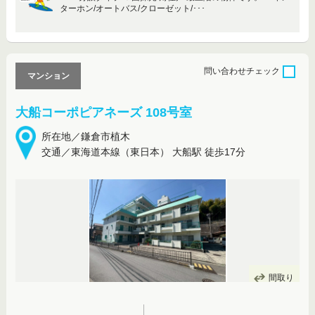
ターホン/オートバス/クローゼット/･･･
問い合わせ
チェック
マンション
大船コーポピアネーズ 108号室
所在地／鎌倉市植木
交通／東海道本線（東日本） 大船駅 徒歩17分
間取り