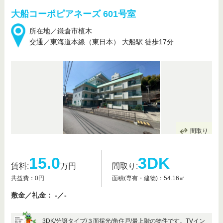
大船コーポピアネーズ 601号室
所在地／鎌倉市植木
交通／東海道本線（東日本） 大船駅 徒歩17分
間取り
15.0
3DK
賃料:
万円
間取り:
共益費：0円
面積(専有・建物)：54.16㎡
敷金／礼金： -／-
3DK/分譲タイプ/３面採光/角住戸/最上階の物件です。TVイン