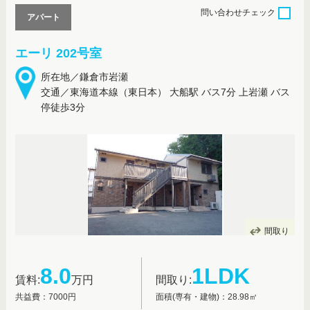
問い合わせ
チェック
アパート
エーリ 202号室
所在地／鎌倉市岩瀬
交通／東海道本線（東日本） 大船駅 バス7分 上岩瀬 バス
停徒歩3分
間取り
8.0
1LDK
賃料:
万円
間取り:
共益費：7000円
面積(専有・建物)：28.98㎡