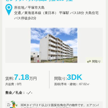
所在地／平塚市大島
交通／東海道本線（東日本） 平塚駅 バス18分 大島住宅
バス停徒歩2分
間取り
7.18
3DK
賃料:
万円
間取り:
共益費：0円
面積(専有・建物)：67.02㎡
敷金／礼金： -／-
3DKタイプ/２Ｆ以上/２面採光/角住戸の物件です。エアコン/