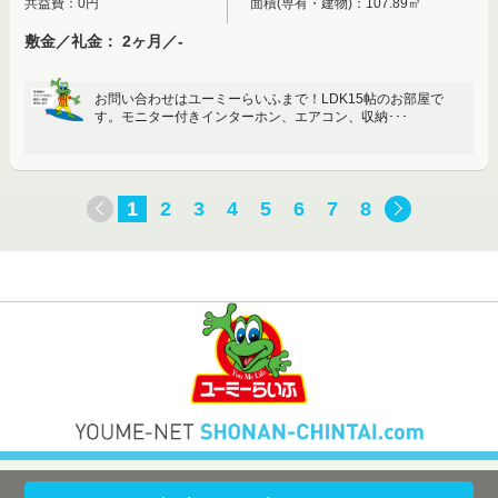
共益費：0円
面積(専有・建物)：107.89㎡
敷金／礼金： 2ヶ月／-
お問い合わせはユーミーらいふまで！LDK15帖のお部屋で
す。モニター付きインターホン、エアコン、収納･･･
1
2
3
4
5
6
7
8