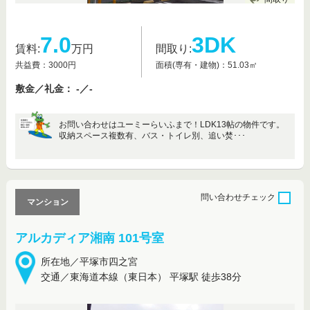
7.0
3DK
賃料:
万円
間取り:
共益費：3000円
面積(専有・建物)：51.03㎡
敷金／礼金： -／-
お問い合わせはユーミーらいふまで！LDK13帖の物件です。
収納スペース複数有、バス・トイレ別、追い焚･･･
問い合わせ
チェック
マンション
アルカディア湘南 101号室
所在地／平塚市四之宮
交通／東海道本線（東日本） 平塚駅 徒歩38分