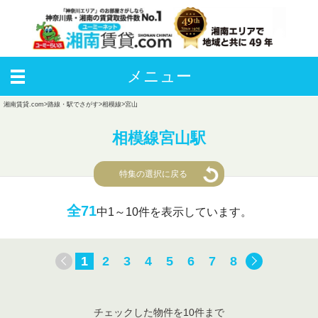
メニュー
湘南賃貸.com
>
路線・駅でさがす
>
相模線
>
宮山
相模線宮山駅
特集の選択に戻る
全71
中
1～10件を表示しています。
1
2
3
4
5
6
7
8
チェックした物件を10件まで