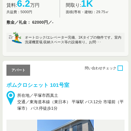
6.2
1K
賃料:
万円
間取り:
共益費：5000円
面積(専有・建物)：29.75㎡
敷金／礼金： 62000円／-
オートロック/エレベーター完備、1Kタイプの物件です。室内
洗濯機置場,収納スペース等の設備有り。お問･･･
問い合わせ
チェック
アパート
ポムクロシェット 101号室
所在地／平塚市西真土
交通／東海道本線（東日本） 平塚駅 バス12分 市場前（平
塚市） バス停徒歩1分