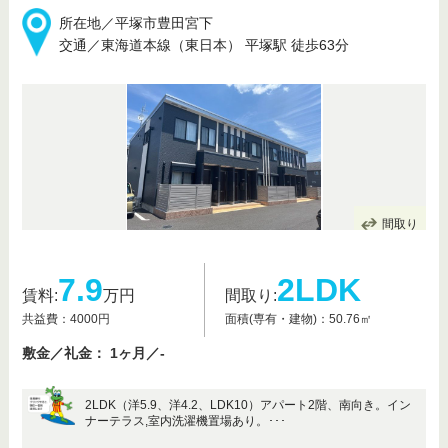
所在地／平塚市豊田宮下
交通／東海道本線（東日本） 平塚駅 徒歩63分
間取り
7.9
2LDK
賃料:
万円
間取り:
共益費：4000円
面積(専有・建物)：50.76㎡
敷金／礼金： 1ヶ月／-
2LDK（洋5.9、洋4.2、LDK10）アパート2階、南向き。イン
ナーテラス,室内洗濯機置場あり。･･･