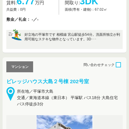
6.77
3DK
賃料:
万円
間取り:
共益費：0円
面積(専有・建物)：67.02㎡
敷金／礼金： -／-
好立地の平塚市です 相模線 宮山駅徒歩54分。洗面所独立が利
用可能なステキな物件となっています。3D･･･
問い合わせ
チェック
マンション
ビレッジハウス大島２号棟 202号室
所在地／平塚市大島
交通／東海道本線（東日本） 平塚駅 バス18分 大島住宅
バス停徒歩3分