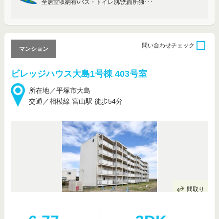
全居室収納有/バス・トイレ別/洗面所独･･･
問い合わせ
チェック
マンション
ビレッジハウス大島1号棟 403号室
所在地／平塚市大島
交通／相模線 宮山駅 徒歩54分
間取り