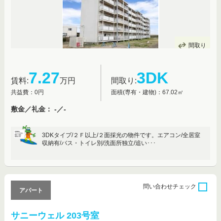
間取り
7.27
3DK
賃料:
万円
間取り:
共益費：0円
面積(専有・建物)：67.02㎡
敷金／礼金： -／-
3DKタイプ/２Ｆ以上/２面採光の物件です。エアコン/全居室
収納有/バス・トイレ別/洗面所独立/追い･･･
問い合わせ
チェック
アパート
サニーウェル 203号室