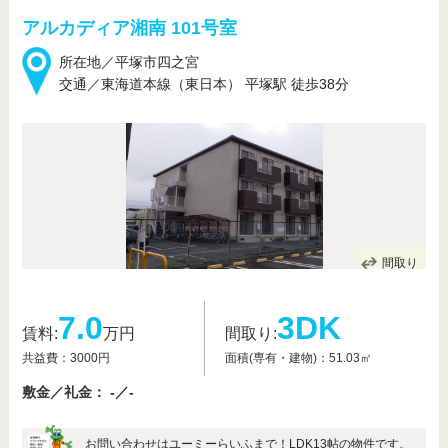
アルカディア湘南 101号室
所在地／平塚市四之宮
交通／東海道本線（東日本） 平塚駅 徒歩38分
間取り
7.0
3DK
賃料:
万円
間取り:
共益費：3000円
面積(専有・建物)：51.03㎡
敷金／礼金： -／-
お問い合わせはユーミーらいふまで！LDK13帖の物件です。