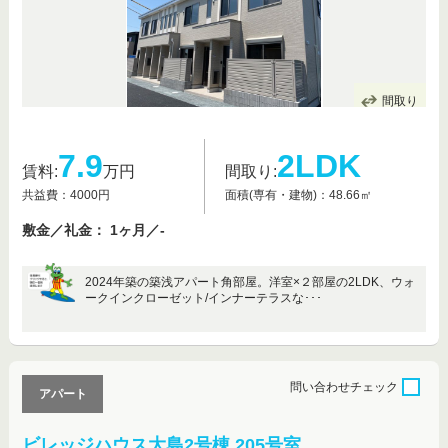
間取り
7.9
2LDK
賃料:
万円
間取り:
共益費：4000円
面積(専有・建物)：48.66㎡
敷金／礼金： 1ヶ月／-
2024年築の築浅アパート角部屋。洋室×２部屋の2LDK、ウォ
ークインクローゼット/インナーテラスな･･･
問い合わせ
チェック
アパート
ビレッジハウス大島2号棟 205号室