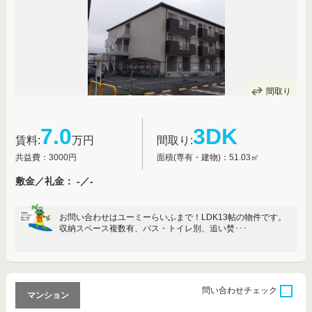
間取り
7.0
3DK
賃料:
万円
間取り:
共益費：3000円
面積(専有・建物)：51.03㎡
敷金／礼金： -／-
お問い合わせはユーミーらいふまで！LDK13帖の物件です。
収納スペース複数有、バス・トイレ別、追い焚･･･
問い合わせ
チェック
マンション