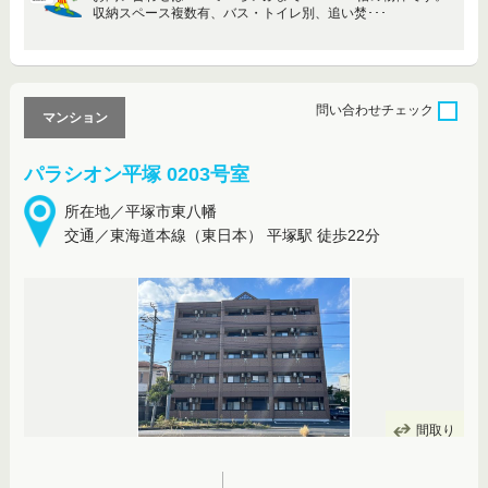
収納スペース複数有、バス・トイレ別、追い焚･･･
問い合わせ
チェック
マンション
パラシオン平塚 0203号室
所在地／平塚市東八幡
交通／東海道本線（東日本） 平塚駅 徒歩22分
間取り