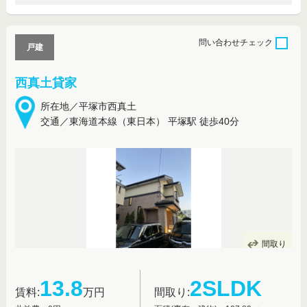
問い合わせ
チェック
戸建
西真土貸家
所在地／平塚市西真土
交通／東海道本線（東日本） 平塚駅 徒歩40分
間取り
13.8
2SLDK
賃料:
万円
間取り: