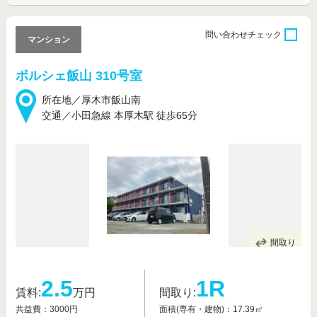
問い合わせ
チェック
マンション
ポルシェ飯山 310号室
所在地／厚木市飯山南
交通／小田急線 本厚木駅 徒歩65分
間取り
2.5
1R
賃料:
万円
間取り:
共益費：3000円
面積(専有・建物)：17.39㎡