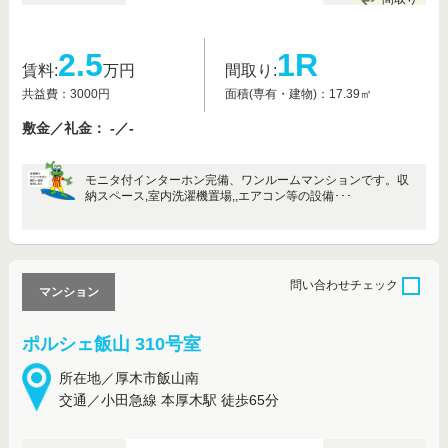
2.5
1R
賃料:
万円
間取り:
共益費：3000円
面積(専有・建物)：17.39㎡
敷金／礼金： -／-
モニタ付インターホン完備、ワンルームマンションです。収
納スペース,室内洗濯機置場,,エアコン等の設備･･･
問い合わせ
チェック
マンション
ポルシェ飯山 310号室
所在地／厚木市飯山南
交通／小田急線 本厚木駅 徒歩65分