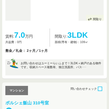
間取り
7.0
3LDK
賃料:
万円
間取り:
共益費：0円
面積(専有・建物)：109㎡
敷金／礼金： 2ヶ月／1ヶ月
お問い合わせはユーミーらいふまで！3LDK＋納戸のある物件
です。収納スペース複数有、独立洗面所、バス･･･
問い合わせ
チェック
マンション
ポルシェ飯山 310号室