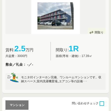
間取り
2.5
1R
賃料:
万円
間取り:
共益費：3000円
面積(専有・建物)：17.39㎡
敷金／礼金： -／-
モニタ付インターホン完備、ワンルームマンションです。収
納スペース,室内洗濯機置場,,エアコン等の設備･･･
問い合わせ
チェック
マンション