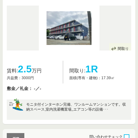
間取り
2.5
1R
賃料:
万円
間取り:
共益費：3000円
面積(専有・建物)：17.39㎡
敷金／礼金： -／-
モニタ付インターホン完備、ワンルームマンションです。収
納スペース,室内洗濯機置場,,エアコン等の設備･･･
問い合わせ
チェック