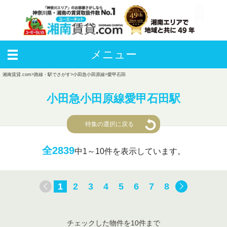
メニュー
湘南賃貸.com
>
路線・駅でさがす
>
小田急小田原線
>
愛甲石田
小田急小田原線愛甲石田駅
特集の選択に戻る
全2839
中
1～10件を表示しています。
1
2
3
4
5
6
7
8
チェックした物件を10件まで