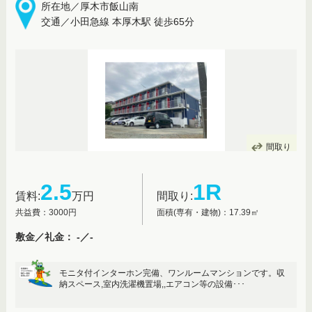
所在地／厚木市飯山南
交通／小田急線 本厚木駅 徒歩65分
間取り
2.5
1R
賃料:
万円
間取り:
共益費：3000円
面積(専有・建物)：17.39㎡
敷金／礼金： -／-
モニタ付インターホン完備、ワンルームマンションです。収
納スペース,室内洗濯機置場,,エアコン等の設備･･･