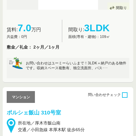
間取り
7.0
3LDK
賃料:
万円
間取り:
共益費：0円
面積(専有・建物)：109㎡
敷金／礼金： 2ヶ月／1ヶ月
お問い合わせはユーミーらいふまで！3LDK＋納戸のある物件
です。収納スペース複数有、独立洗面所、バス･･･
問い合わせ
チェック
マンション
ポルシェ飯山 310号室
所在地／厚木市飯山南
交通／小田急線 本厚木駅 徒歩65分