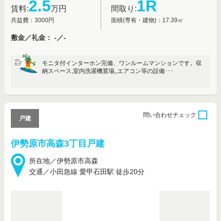
2.5
1R
賃料:
万円
間取り:
共益費：3000円
面積(専有・建物)：17.39㎡
敷金／礼金： -／-
モニタ付インターホン完備、ワンルームマンションです。収
納スペース,室内洗濯機置場,,エアコン等の設備･･･
問い合わせ
チェック
戸建
伊勢原市高森3丁目戸建
所在地／伊勢原市高森
交通／小田急線 愛甲石田駅 徒歩20分