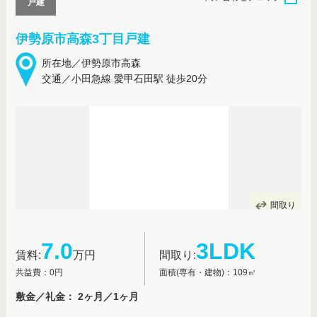
戸建
伊勢原市高森3丁目戸建
所在地／伊勢原市高森
交通／小田急線 愛甲石田駅 徒歩20分
間取り
7.0
3LDK
賃料:
万円
間取り:
共益費：0円
面積(専有・建物)：109㎡
敷金／礼金： 2ヶ月／1ヶ月