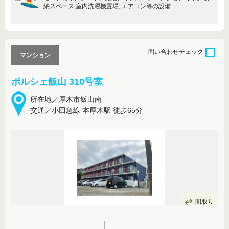
納スペース,室内洗濯機置場,,エアコン等の設備･･･
問い合わせ
チェック
マンション
ポルシェ飯山 310号室
所在地／厚木市飯山南
交通／小田急線 本厚木駅 徒歩65分
間取り