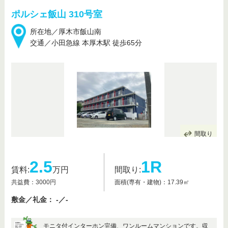
ポルシェ飯山 310号室
所在地／厚木市飯山南
交通／小田急線 本厚木駅 徒歩65分
間取り
2.5
1R
賃料:
万円
間取り:
共益費：3000円
面積(専有・建物)：17.39㎡
敷金／礼金： -／-
モニタ付インターホン完備、ワンルームマンションです。収