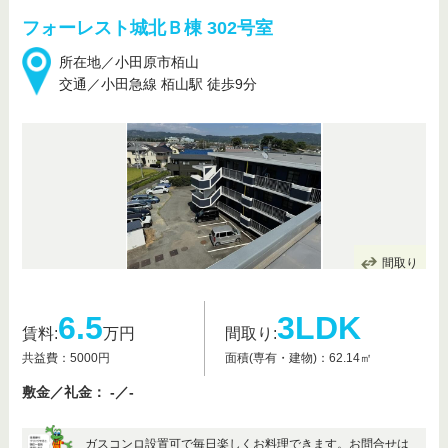
フォーレスト城北Ｂ棟 302号室
所在地／小田原市栢山
交通／小田急線 栢山駅 徒歩9分
間取り
6.5
3LDK
賃料:
万円
間取り:
共益費：5000円
面積(専有・建物)：62.14㎡
敷金／礼金： -／-
ガスコンロ設置可で毎日楽しくお料理できます。お問合せは