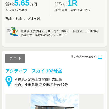
5.65
1R
賃料:
万円
間取り:
共益費：3500円
面積(専有・建物)：30.44㎡
敷金／礼金： -／1ヶ月
更新事務手数料 22，000円 ruumサポート(税込1，980円)が
必要です。契約時に鍵セット費3･･･
問い合わせ
チェック
アパート
アクティブ スカイ 102号室
所在地／足柄上郡開成町吉田島
交通／小田急線 新松田駅 徒歩17分