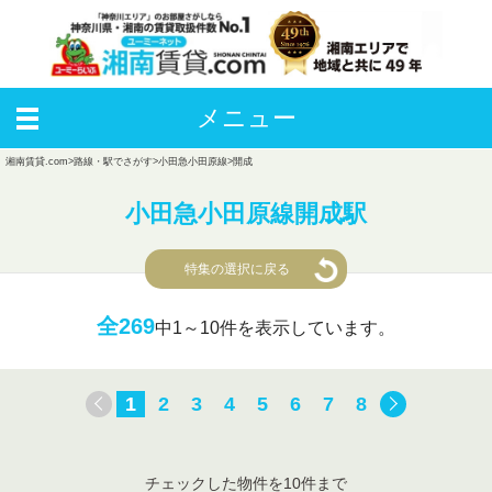
メニュー
湘南賃貸.com
>
路線・駅でさがす
>
小田急小田原線
>
開成
小田急小田原線開成駅
特集の選択に戻る
全269
中
1～10件を表示しています。
1
2
3
4
5
6
7
8
チェックした物件を10件まで