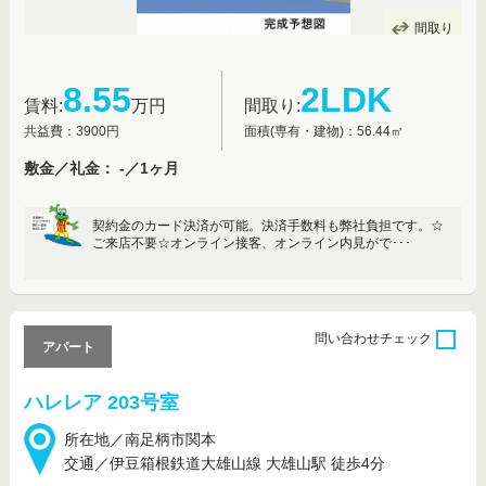
間取り
8.55
2LDK
賃料:
万円
間取り:
共益費：3900円
面積(専有・建物)：56.44㎡
敷金／礼金： -／1ヶ月
契約金のカード決済が可能。決済手数料も弊社負担です。☆
ご来店不要☆オンライン接客、オンライン内見がで･･･
問い合わせ
チェック
アパート
ハレレア 203号室
所在地／南足柄市関本
交通／伊豆箱根鉄道大雄山線 大雄山駅 徒歩4分