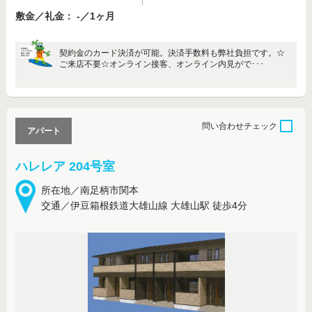
敷金／礼金： -／1ヶ月
契約金のカード決済が可能。決済手数料も弊社負担です。☆
ご来店不要☆オンライン接客、オンライン内見がで･･･
問い合わせ
チェック
アパート
ハレレア 204号室
所在地／南足柄市関本
交通／伊豆箱根鉄道大雄山線 大雄山駅 徒歩4分