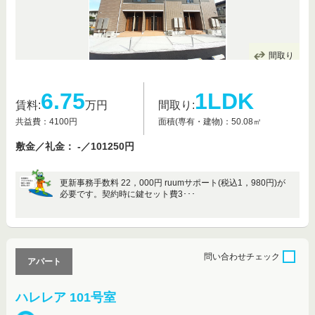
間取り
6.75
1LDK
賃料:
万円
間取り:
共益費：4100円
面積(専有・建物)：50.08㎡
敷金／礼金： -／101250円
更新事務手数料 22，000円 ruumサポート(税込1，980円)が
必要です。契約時に鍵セット費3･･･
問い合わせ
チェック
アパート
ハレレア 101号室