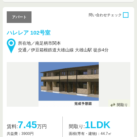
問い合わせ
チェック
アパート
ハレレア 102号室
所在地／南足柄市関本
交通／伊豆箱根鉄道大雄山線 大雄山駅 徒歩4分
間取り
7.45
1LDK
賃料:
万円
間取り:
共益費：3900円
面積(専有・建物)：44.7㎡