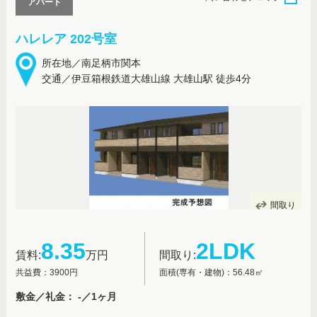
アパート
ハレレア 202号室
所在地／南足柄市関本
交通／伊豆箱根鉄道大雄山線 大雄山駅 徒歩4分
間取り
8.35
2LDK
賃料:
万円
間取り:
共益費：3900円
面積(専有・建物)：56.48㎡
敷金／礼金： -／1ヶ月