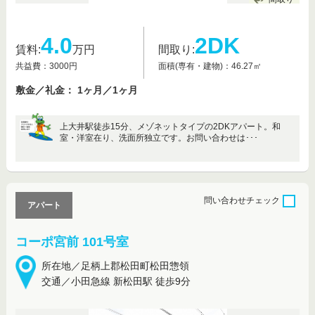
4.0
2DK
賃料:
万円
間取り:
共益費：3000円
面積(専有・建物)：46.27㎡
敷金／礼金： 1ヶ月／1ヶ月
上大井駅徒歩15分、メゾネットタイプの2DKアパート。和
室・洋室在り、洗面所独立です。お問い合わせは･･･
問い合わせ
チェック
アパート
コーポ宮前 101号室
所在地／足柄上郡松田町松田惣領
交通／小田急線 新松田駅 徒歩9分