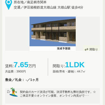
所在地／南足柄市関本
交通／伊豆箱根鉄道大雄山線 大雄山駅 徒歩4分
間取り
7.65
1LDK
賃料:
万円
間取り:
共益費：3900円
面積(専有・建物)：44.7㎡
敷金／礼金： -／1ヶ月
契約金のカード決済が可能。決済手数料も弊社負担です。☆
ご来店不要☆オンライン接客、オンライン内見がで･･･