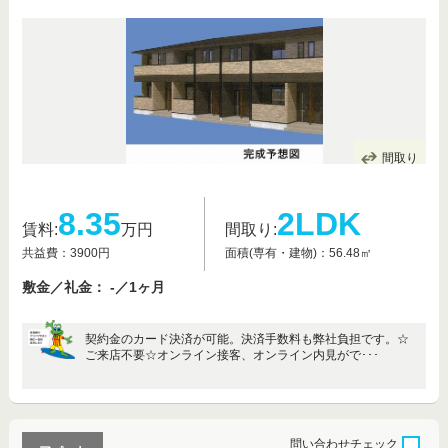
間取り
8.35
2LDK
賃料:
万円
間取り:
共益費：3900円
面積(専有・建物)：56.48㎡
敷金／礼金： -／1ヶ月
契約金のカード決済が可能。決済手数料も弊社負担です。☆
ご来店不要☆オンライン接客、オンライン内見がで･･･
問い合わせ
チェック