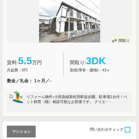
間取り
5.5
3DK
賃料:
万円
間取り:
共益費：0円
面積(専有・建物)：43㎡
敷金／礼金： 1ヶ月／-
リフォーム物件♪小田急線新松田駅徒歩圏。駐車場1台付！ペ
ット飼育（猫）相談可能なお部屋です。 クリエ･･･
問い合わせ
チェック
マンション