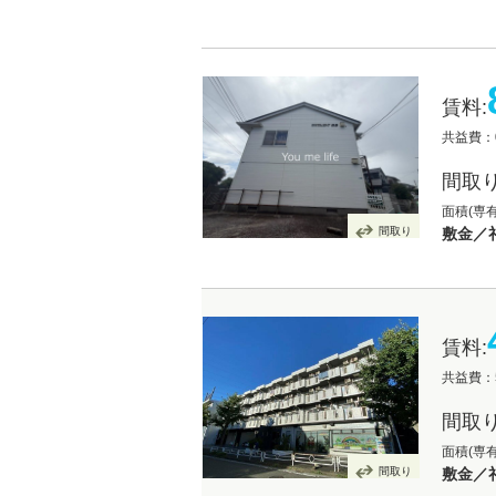
賃料:
共益費：
間取り
面積(専有
間取り
敷金／礼
賃料:
共益費：5
間取り
面積(専有
間取り
敷金／礼