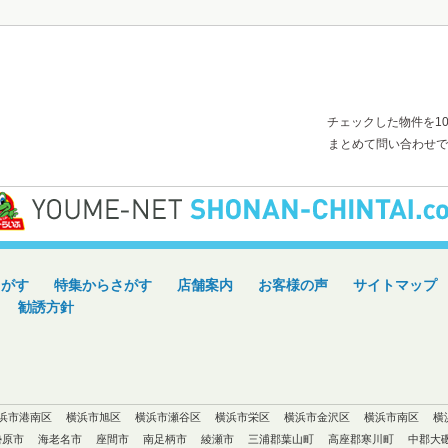
チェックした物件を1
まとめて問い合わせで
さがす
特集からさがす
店舗案内
お客様の声
サイトマップ
勧誘方針
浜市港南区
横浜市旭区
横浜市瀬谷区
横浜市栄区
横浜市金沢区
横浜市南区
横
勢原市
海老名市
座間市
南足柄市
綾瀬市
三浦郡葉山町
高座郡寒川町
中郡大