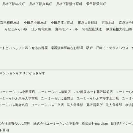
足柄下郡箱根町
足柄下郡真鶴町
足柄下郡湯河原町
愛甲郡愛川町
京王相模原線
小田急小田原線
小田急江ノ島線
東急大井町線
京急本線
京急逗子
ン
みなとみらい線
江ノ島電鉄線
湘南モノレール
箱根登山鉄道
伊豆箱根大雄山線
ットといっしょに暮らせるお部屋
楽器演奏可能なお部屋
駅近
戸建て・テラスハウス
マンションをエリアからさがす
ユーミーらいふ小田原店
ユーミーらいふ藤沢店
いい部屋ネット藤沢駅前店
ユーミーら
ーミーらいふ東海大学前店
ユーミーらいふ秦野店
ユーミーらいふ本厚木北口店
ユーミ
ミーらいふ海老名店
ユーミーらいふ二宮店
法人営業部 藤沢営業所
法人営業部 横浜
式会社湘南らいふ管理
株式会社ユーミーらいふ不動産
株式会社marukan
日本PFIイン
ト西湘