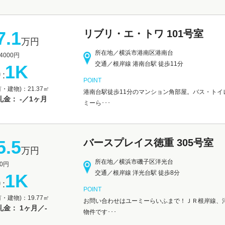
7.1
リブリ・エ・トワ 101号室
万円
所在地／横浜市港南区港南台
000円
交通／根岸線 港南台駅 徒歩11分
1K
:
POINT
・建物)：21.37㎡
港南台駅徒歩11分のマンション角部屋。バス・トイ
金： -／1ヶ月
ミーら･･･
5.5
バースプレイス徳重 305号室
万円
所在地／横浜市磯子区洋光台
0円
交通／根岸線 洋光台駅 徒歩8分
1K
:
POINT
・建物)：19.77㎡
お問い合わせはユーミーらいふまで！ＪＲ根岸線、洋
金： 1ヶ月／-
物件です･･･