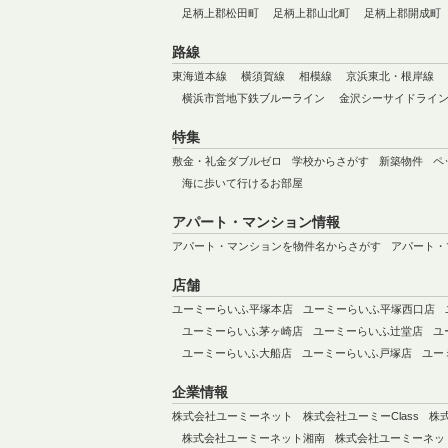
足柄上郡松田町
足柄上郡山北町
足柄上郡開成町
路線
東海道本線
横須賀線
相模線
京浜東北・根岸線
横浜市営地下鉄ブルーライン
金沢シーサイドライ
特集
敷金・礼金ダブルゼロ
学校からさがす
新築物件
ペ
海に歩いて行けるお部屋
アパート・マンション情報
アパート・マンションを物件名からさがす
アパート・
店舗
ユーミーらいふ平塚本店
ユーミーらいふ平塚西口店
ユーミーらいふ茅ヶ崎店
ユーミーらいふ辻堂店
ユ
ユーミーらいふ大船店
ユーミーらいふ戸塚店
ユー
企業情報
株式会社ユーミーネット
株式会社ユーミーClass
株
株式会社ユーミーネット湘南
株式会社ユーミーネッ