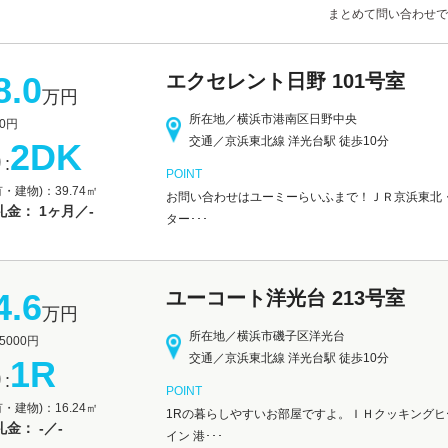
まとめて問い合わせで
8.0
エクセレント日野 101号室
万円
所在地／横浜市港南区日野中央
0円
交通／京浜東北線 洋光台駅 徒歩10分
2DK
:
POINT
・建物)：39.74㎡
お問い合わせはユーミーらいふまで！ＪＲ京浜東北・ 
金： 1ヶ月／-
ター･･･
4.6
ユーコート洋光台 213号室
万円
所在地／横浜市磯子区洋光台
000円
交通／京浜東北線 洋光台駅 徒歩10分
1R
:
POINT
・建物)：16.24㎡
1Rの暮らしやすいお部屋ですよ。ＩＨクッキング
金： -／-
イン 港･･･