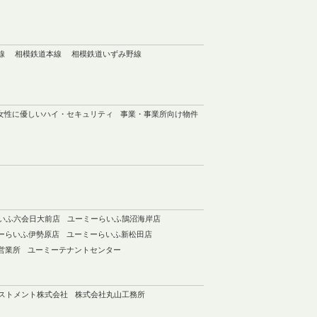
線
相模鉄道本線
相模鉄道いずみ野線
女性に優しいハイ・セキュリティ
事業・事業所向け物件
いふ六会日大前店
ユーミーらいふ鵠沼海岸店
ーらいふ伊勢原店
ユーミーらいふ新松田店
営業所
ユーミーテナントセンター
ベストメント株式会社
株式会社丸山工務所