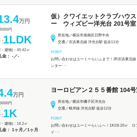
13.4
仮）クワイエットクラブハウス
万円
ー ウィズビー洋光台 201号室
000円
所在地／横浜市港南区日野中央
1LDK
:
交通／京浜東北線 洋光台駅 徒歩11分
・建物)：45.42㎡
POINT
金： -／-
お問い合わせはユーミーらいふまで！JR京浜東北線
ンター･･･
4.4
ヨーロピアン２５５番館 104号
万円
所在地／横浜市磯子区洋光台
000円
交通／根岸線 洋光台駅 徒歩12分
1K
:
POINT
・建物)：16.2㎡
お問い合わせはユーミーらいふへ！1K/16.20㎡
礼金： 1ヶ月／1ヶ月
イ･･･