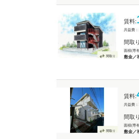
賃料:
共益費：5
間取り
面積(専有
間取り
敷金／礼
賃料:
共益費：3
間取り
面積(専有
間取り
敷金／