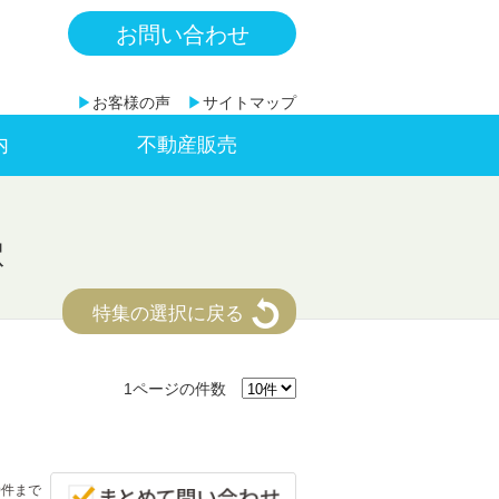
お問い合わせ
▶
お客様の声
▶
サイトマップ
内
不動産販売
駅
特集の選択に戻る
1ページの件数
0件まで