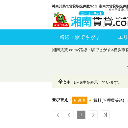
神奈川県で賃貸取扱件数No.1 湘南の賃貸取扱件数
※全国賃貸住
路線・駅でさがす
エ
湘南賃貸.com
>
路線・駅でさがす
>
横浜市
全6
中
1～6件を表示しています。
並び替え：
新着
賃料(管理費等込)
1