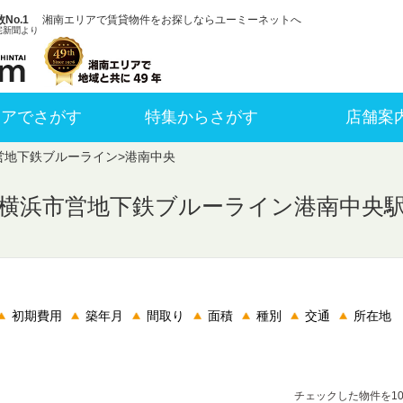
No.1
湘南エリアで賃貸物件をお探しならユーミーネットへ
宅新聞より
リアでさがす
特集からさがす
店舗案
営地下鉄ブルーライン
>
港南中央
横浜市営地下鉄ブルーライン港南中央
初期費用
築年月
間取り
面積
種別
交通
所在地
チェックした物件を1