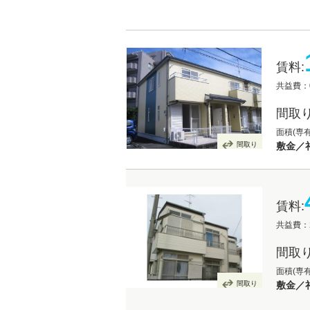
賃料:
共益費：
間取り
面積(専有
間取り
敷金／
賃料:
共益費：2
間取り
面積(専
間取り
敷金／礼