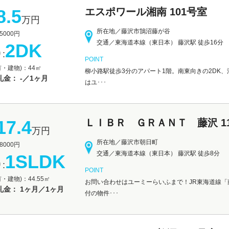
8.5
エスポワール湘南 101号室
万円
所在地／藤沢市鵠沼藤が谷
000円
交通／東海道本線（東日本） 藤沢駅 徒歩16分
2DK
:
POINT
有・建物)：44㎡
柳小路駅徒歩3分のアパート1階。南東向きの2DK
金： -／1ヶ月
はユ･･･
17.4
ＬＩＢＲ ＧＲＡＮＴ 藤沢 11
万円
所在地／藤沢市朝日町
000円
交通／東海道本線（東日本） 藤沢駅 徒歩8分
1SLDK
:
POINT
・建物)：44.55㎡
お問い合わせはユーミーらいふまで！JR東海道線「
礼金： 1ヶ月／1ヶ月
付の物件･･･