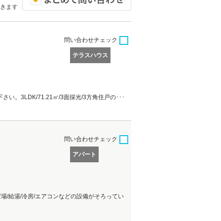
きます
問い合わせ
チェック
テラスハウス
3LDK/71.21㎡/3面採光/3方角住戸の･･･
問い合わせ
チェック
アパート
置場/給湯/冷房/エアコンなどの設備がそろってい