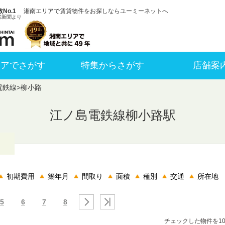
No.1
湘南エリアで賃貸物件をお探しならユーミーネットへ
宅新聞より
リアでさがす
特集からさがす
店舗案
電鉄線
>
柳小路
江ノ島電鉄線柳小路駅
。
初期費用
築年月
間取り
面積
種別
交通
所在地
5
6
7
8
チェックした物件を1