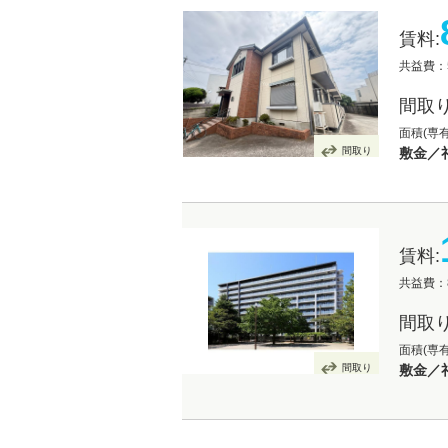
賃料:
共益費：5
間取り
面積(専
間取り
敷金／礼
賃料:
共益費：8
間取り
面積(専有
間取り
敷金／