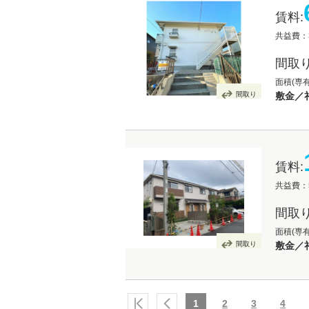
賃料:
共益費：3
間取り
面積(専
間取り
敷金／
賃料:
共益費：5
間取り
面積(専有
間取り
敷金／
1
2
3
4