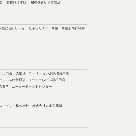
線
相模鉄道本線
相模鉄道いずみ野線
女性に優しいハイ・セキュリティ
事業・事業所向け物件
いふ六会日大前店
ユーミーらいふ鵠沼海岸店
ーらいふ伊勢原店
ユーミーらいふ新松田店
営業所
ユーミーテナントセンター
ベストメント株式会社
株式会社丸山工務所