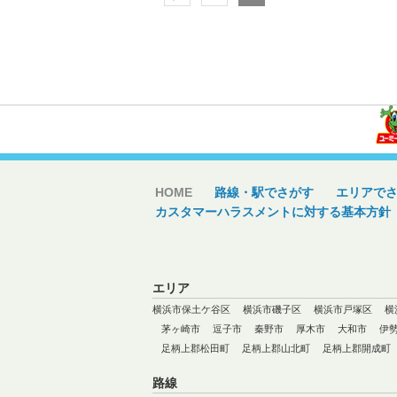
HOME
路線・駅でさがす
エリアで
カスタマーハラスメントに対する基本方針
エリア
横浜市保土ケ谷区
横浜市磯子区
横浜市戸塚区
横
茅ヶ崎市
逗子市
秦野市
厚木市
大和市
伊
足柄上郡松田町
足柄上郡山北町
足柄上郡開成町
路線