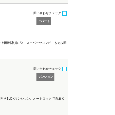
問い合わせ
チェック
アパート
ット利用料家賃に込。スーパーやコンビニも徒歩圏
問い合わせ
チェック
マンション
南向き1LDKマンション。オートロック,宅配ＢＯ