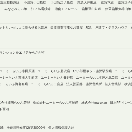
京王相模原線
小田急小田原線
小田急江ノ島線
東急大井町線
京急本線
京急逗子
ン
みなとみらい線
江ノ島電鉄線
湘南モノレール
箱根登山鉄道
伊豆箱根大雄山線
ットといっしょに暮らせるお部屋
楽器演奏可能なお部屋
駅近
戸建て・テラスハウス
マンションをエリアからさがす
ユーミーらいふ小田原店
ユーミーらいふ藤沢店
いい部屋ネット藤沢駅前店
ユーミーら
ーミーらいふ東海大学前店
ユーミーらいふ秦野店
ユーミーらいふ本厚木北口店
ユーミ
ミーらいふ海老名店
ユーミーらいふ二宮店
法人営業部 藤沢営業所
法人営業部 横浜
式会社湘南らいふ管理
株式会社ユーミーらいふ不動産
株式会社marukan
日本PFIイン
ト西湘
606
神奈川県知事(2)第30000号
個人情報保護方針