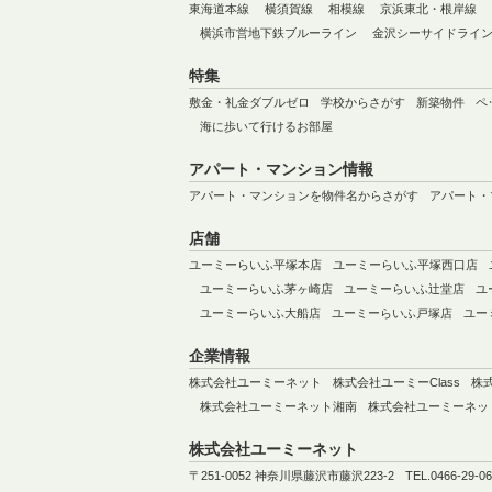
東海道本線
横須賀線
相模線
京浜東北・根岸線
横浜市営地下鉄ブルーライン
金沢シーサイドライ
特集
敷金・礼金ダブルゼロ
学校からさがす
新築物件
ペ
海に歩いて行けるお部屋
アパート・マンション情報
アパート・マンションを物件名からさがす
アパート・
店舗
ユーミーらいふ平塚本店
ユーミーらいふ平塚西口店
ユーミーらいふ茅ヶ崎店
ユーミーらいふ辻堂店
ユ
ユーミーらいふ大船店
ユーミーらいふ戸塚店
ユー
企業情報
株式会社ユーミーネット
株式会社ユーミーClass
株
株式会社ユーミーネット湘南
株式会社ユーミーネッ
株式会社ユーミーネット
〒251-0052 神奈川県藤沢市藤沢223-2
TEL.0466-29-0