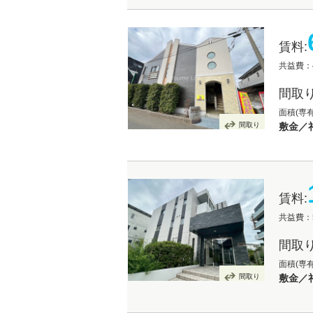
賃料:
共益費：4
間取り
面積(専有
間取り
敷金／礼
賃料:
共益費：5
間取り
面積(専有
間取り
敷金／