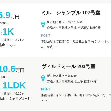
6.9
ミル シャンブル 107号室
万円
所在地／藤沢市鵠沼桜が岡
000円
交通／小田急江ノ島線 本鵠沼駅 徒歩1分
1K
:
POINT
・建物)：28.71㎡
本鵠沼駅まで徒歩1分！敷金礼金ゼロ♪インターネ
金： -／-
あり便利･･･
10.6
ヴィルドミール 203号室
万円
所在地／藤沢市弥勒寺
000円
交通／江ノ島電鉄線 石上駅 徒歩22分
1LDK
:
POINT
・建物)：46.19㎡
湘南新宿ライン（前橋〜小田原） 藤沢 徒歩15分。
礼金： 2ヶ月／1ヶ月
Ｘ･･･