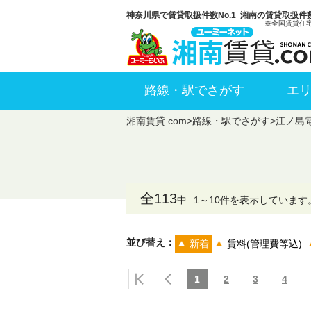
神奈川県で賃貸取扱件数No.1 湘南の賃貸取扱件数
※全国賃貸住
路線・駅でさがす
エ
湘南賃貸.com
>
路線・駅でさがす
>
江ノ島
全113
中
1～10件を表示しています
並び替え：
新着
賃料(管理費等込)
1
2
3
4