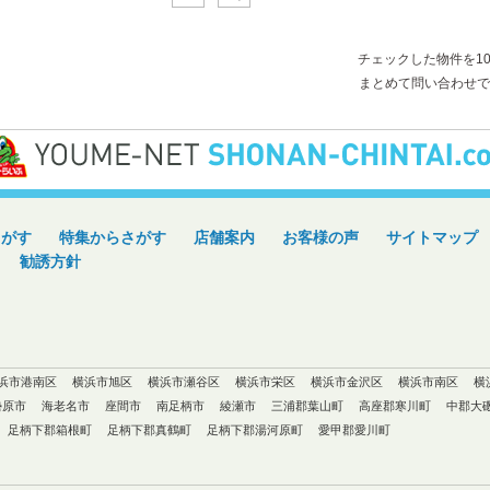
チェックした物件を1
まとめて問い合わせで
さがす
特集からさがす
店舗案内
お客様の声
サイトマップ
勧誘方針
浜市港南区
横浜市旭区
横浜市瀬谷区
横浜市栄区
横浜市金沢区
横浜市南区
横
勢原市
海老名市
座間市
南足柄市
綾瀬市
三浦郡葉山町
高座郡寒川町
中郡大
足柄下郡箱根町
足柄下郡真鶴町
足柄下郡湯河原町
愛甲郡愛川町