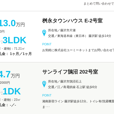
まとめて問い合わせで
13.0
桝永タウンハウス E-2号室
万円
所在地／藤沢市片瀬
0円
交通／東海道本線（東日本） 藤沢駅 徒歩14分
3LDK
:
POINT
・建物)：71.21㎡
お気軽に株式会社ユーミーネットまでお問い合わせ下さい。
礼金： 1ヶ月／1ヶ月
4.7
サンライフ鵠沼 202号室
万円
所在地／藤沢市鵠沼石上
000円
交通／江ノ島電鉄線 石上駅 徒歩6分
1DK
:
POINT
有・建物)：23㎡
湘南新宿ライン 藤沢駅徒歩12分。トイレ有/洗濯機
金： -／-
ま･･･