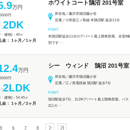
6.9
ホワイトコート鵠沼 201号室
万円
所在地／藤沢市鵠沼藤が谷
000円
交通／小田急江ノ島線 本鵠沼駅 徒歩11分
2DK
:
POINT
有・建物)：40㎡
本鵠沼駅徒歩11分のアパート最上階角部屋。全室6
礼金： 1ヶ月／1ヶ月
別です･･･
12.4
シー ウィンド 鵠沼 201号室
万円
所在地／藤沢市鵠沼藤が谷
000円
交通／江ノ島電鉄線 鵠沼駅 徒歩7分
2LDK
:
POINT
・建物)：54.45㎡
鵠沼駅徒歩7分、2LDKアパート最上階角部屋。バ
礼金： 1ヶ月／2ヶ月
3口ガ･･･
5
6
7
8