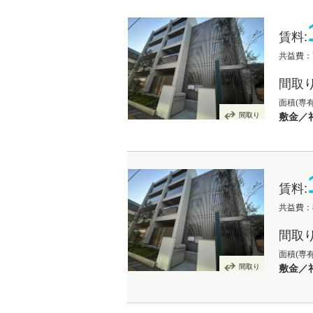
賃料:
共益費：7
間取り
面積(専有
間取り
敷金／礼
賃料:
共益費：8
間取り
面積(専有
間取り
敷金／礼