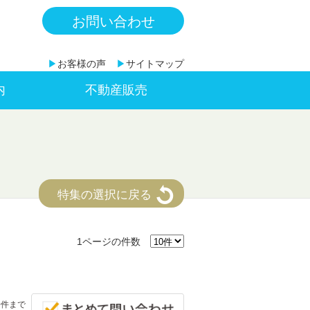
お問い合わせ
▶
お客様の声
▶
サイトマップ
内
不動産販売
特集の選択に戻る
1ページの件数
0件まで