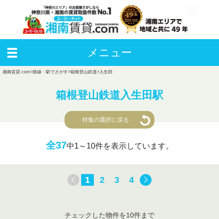
メニュー
湘南賃貸.com
>
路線・駅でさがす
>
箱根登山鉄道
>
入生田
箱根登山鉄道入生田駅
特集の選択に戻る
全37
中
1～10件を表示しています。
1
2
3
4
チェックした物件を10件まで