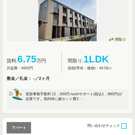
間取り
6.75
1LDK
賃料:
万円
間取り:
共益費：4600円
面積(専有・建物)：46.58㎡
敷金／礼金： -／2ヶ月
更新事務手数料 22，000円 ruumサポート(税込1，980円)が
必要です。契約時に鍵セット費3･･･
問い合わせ
チェック
アパート