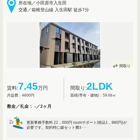
所在地／小田原市入生田
交通／箱根登山線 入生田駅 徒歩7分
間取り
7.45
2LDK
賃料:
万円
間取り:
共益費：4600円
面積(専有・建物)：59.66㎡
敷金／礼金： -／2ヶ月
更新事務手数料 22，000円 ruumサポート(税込1，980円)が
必要です。契約時に鍵セット費3･･･