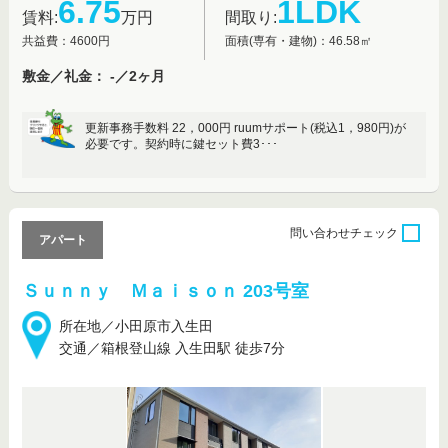
6.75
1LDK
賃料:
万円
間取り:
共益費：4600円
面積(専有・建物)：46.58㎡
敷金／礼金： -／2ヶ月
更新事務手数料 22，000円 ruumサポート(税込1，980円)が
必要です。契約時に鍵セット費3･･･
問い合わせ
チェック
アパート
Ｓｕｎｎｙ Ｍａｉｓｏｎ 203号室
所在地／小田原市入生田
交通／箱根登山線 入生田駅 徒歩7分