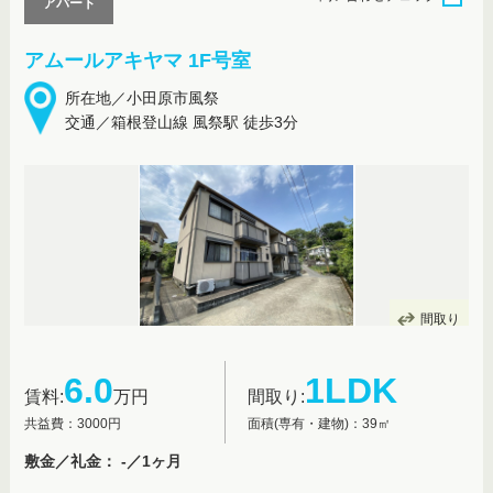
アパート
アムールアキヤマ 1F号室
所在地／小田原市風祭
交通／箱根登山線 風祭駅 徒歩3分
間取り
6.0
1LDK
賃料:
万円
間取り:
共益費：3000円
面積(専有・建物)：39㎡
敷金／礼金： -／1ヶ月