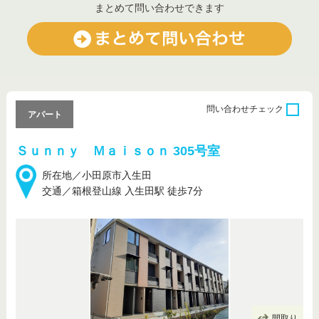
まとめて問い合わせできます
問い合わせ
チェック
アパート
Ｓｕｎｎｙ Ｍａｉｓｏｎ 305号室
所在地／小田原市入生田
交通／箱根登山線 入生田駅 徒歩7分
間取り