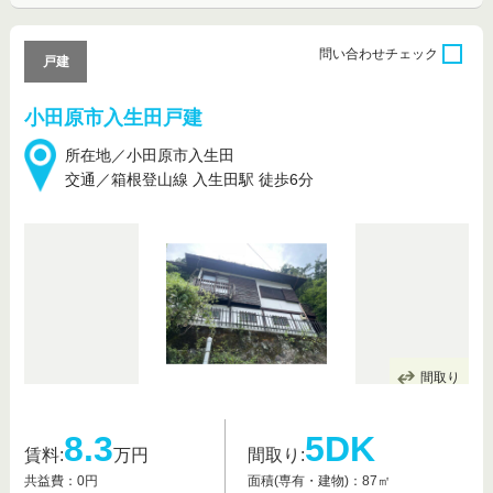
問い合わせ
チェック
戸建
小田原市入生田戸建
所在地／小田原市入生田
交通／箱根登山線 入生田駅 徒歩6分
間取り
8.3
5DK
賃料:
万円
間取り:
共益費：0円
面積(専有・建物)：87㎡