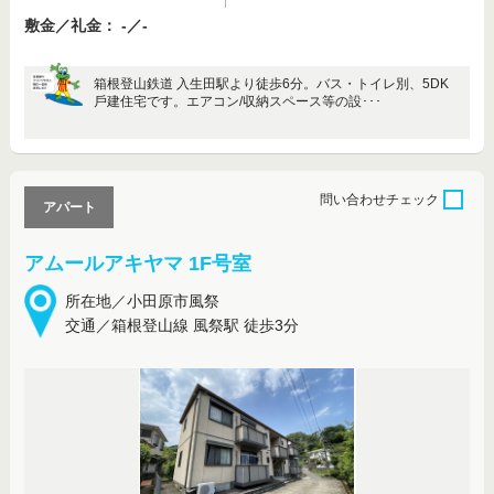
敷金／礼金： -／-
箱根登山鉄道 入生田駅より徒歩6分。バス・トイレ別、5DK
戶建住宅です。エアコン/収納スペース等の設･･･
問い合わせ
チェック
アパート
アムールアキヤマ 1F号室
所在地／小田原市風祭
交通／箱根登山線 風祭駅 徒歩3分