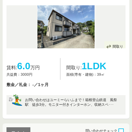
間取り
6.0
1LDK
賃料:
万円
間取り:
共益費：3000円
面積(専有・建物)：39㎡
敷金／礼金： -／1ヶ月
お問い合わせはユーミーらいふまで！箱根登山鉄道 風祭
駅 徒歩3分。モニター付きインターホン、収納スペ･･･
問い合わせ
チェック