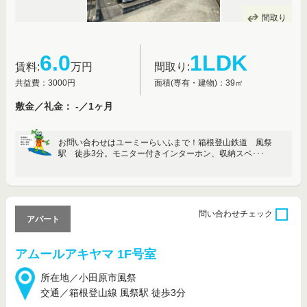
間取り
6.0
1LDK
賃料:
万円
間取り:
共益費：3000円
面積(専有・建物)：39㎡
敷金／礼金： -／1ヶ月
お問い合わせはユーミーらいふまで！箱根登山鉄道 風祭
駅 徒歩3分。モニター付きインターホン、収納スペ･･･
問い合わせ
チェック
アパート
アムールアキヤマ 1F号室
所在地／小田原市風祭
交通／箱根登山線 風祭駅 徒歩3分