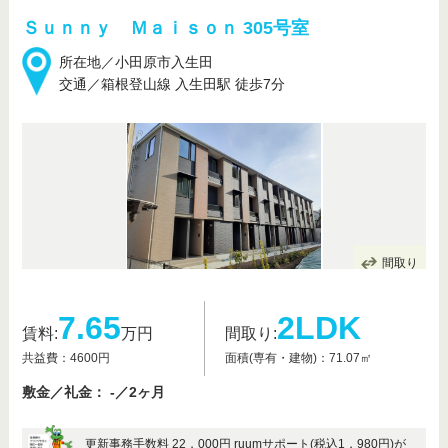
Ｓｕｎｎｙ Ｍａｉｓｏｎ 305号室
所在地／小田原市入生田
交通／箱根登山線 入生田駅 徒歩7分
間取り
7.65
2LDK
賃料:
万円
間取り:
共益費：4600円
面積(専有・建物)：71.07㎡
敷金／礼金： -／2ヶ月
更新事務手数料 22，000円 ruumサポート(税込1，980円)が