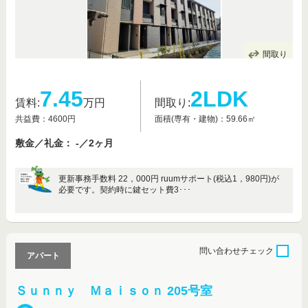
間取り
7.45
2LDK
賃料:
万円
間取り:
共益費：4600円
面積(専有・建物)：59.66㎡
敷金／礼金： -／2ヶ月
更新事務手数料 22，000円 ruumサポート(税込1，980円)が
必要です。契約時に鍵セット費3･･･
問い合わせ
チェック
アパート
Ｓｕｎｎｙ Ｍａｉｓｏｎ 205号室