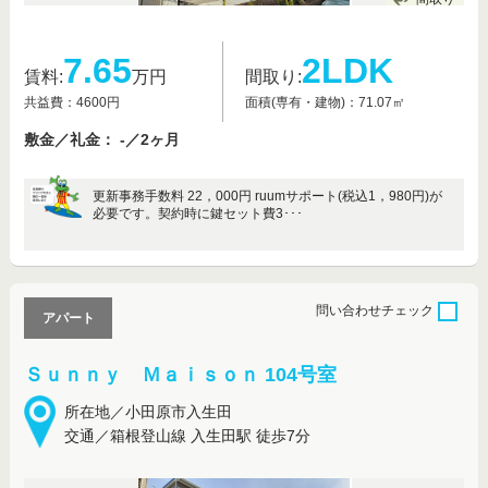
7.65
2LDK
賃料:
万円
間取り:
共益費：4600円
面積(専有・建物)：71.07㎡
敷金／礼金： -／2ヶ月
更新事務手数料 22，000円 ruumサポート(税込1，980円)が
必要です。契約時に鍵セット費3･･･
問い合わせ
チェック
アパート
Ｓｕｎｎｙ Ｍａｉｓｏｎ 104号室
所在地／小田原市入生田
交通／箱根登山線 入生田駅 徒歩7分