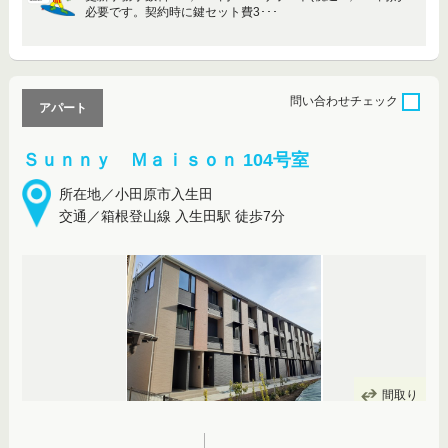
必要です。契約時に鍵セット費3･･･
問い合わせ
チェック
アパート
Ｓｕｎｎｙ Ｍａｉｓｏｎ 104号室
所在地／小田原市入生田
交通／箱根登山線 入生田駅 徒歩7分
間取り